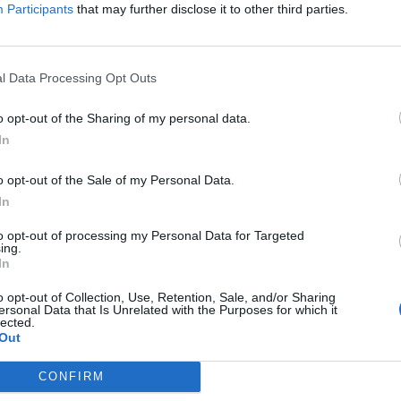
Participants
that may further disclose it to other third parties.
illiárd forintos a forgalom, mely átlag felettinek számít. Az ár
artózkodik. Üzletkötői körökből származó információink...
l Data Processing Opt Outs
ASÓNK!
o opt-out of the Sharing of my personal data.
a portfolio.hu hírarchívumához tartozik, melynek olvasása előf
In
ötött.
o opt-out of the Sale of my Personal Data.
övetkezőket tartalmazza:
In
 teljes cikkarchívum
 BÉT elmúlt 2 év napon belüli
to opt-out of processing my Personal Data for Targeted
ing.
In
o opt-out of Collection, Use, Retention, Sale, and/or Sharing
Előfizetés
ersonal Data that Is Unrelated with the Purposes for which it
lected.
Out
NK VAGY?
BEJELENTKEZÉS
CONFIRM