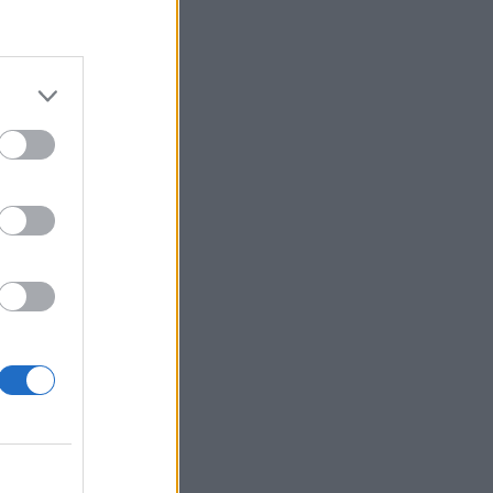
folyam továbbra is
izetéses