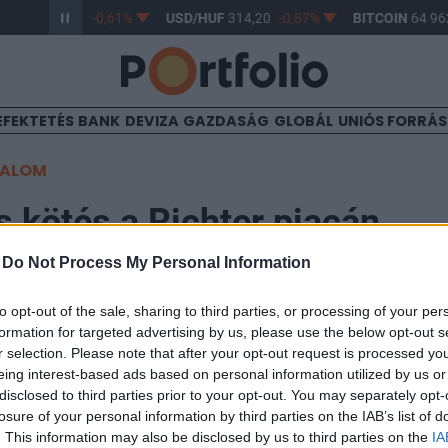
/HUF
363,17
-0,61%
USD/HUF
314,20
-0,87%
BITCOIN
64 962
EFEKTETÉS
BANK
DEVIZA
GAZDASÁG
GLOBÁL
UNIÓS FORRÁ
TALOM
 kötés a Richter piacán
-
Do Not Process My Personal Information
to opt-out of the sale, sharing to third parties, or processing of your per
formation for targeted advertising by us, please use the below opt-out s
0 darabos kötés született a Richter piacán 41,450 fori
r selection. Please note that after your opt-out request is processed y
eing interest-based ads based on personal information utilized by us or
n 1 óra előtt.
disclosed to third parties prior to your opt-out. You may separately opt-
losure of your personal information by third parties on the IAB’s list of
folyamInformációs panel Jelentős mértékű, 120,000 darabos köt
. This information may also be disclosed by us to third parties on the
IA
y a társaság törzsrészvényeinek 0.64%-ának felel meg. Enenk kö