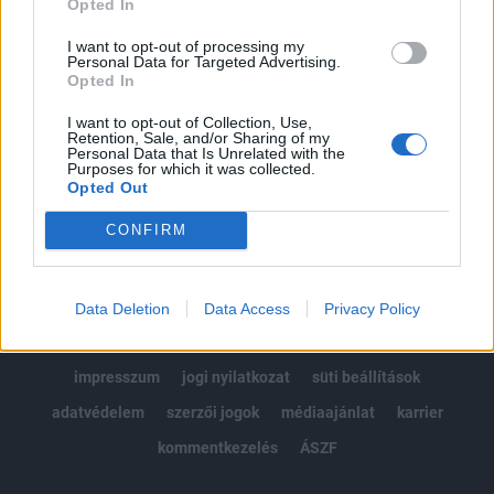
Opted In
Kötéslisták: BÉT elmúlt 2 év napon belüli
kötéslistái
I want to opt-out of processing my
Personal Data for Targeted Advertising.
Opted In
Előfizetés
I want to opt-out of Collection, Use,
Retention, Sale, and/or Sharing of my
Personal Data that Is Unrelated with the
MÁR ELŐFIZETŐNK VAGY?
BEJELENTKEZÉS
Purposes for which it was collected.
Opted Out
CONFIRM
Data Deletion
Data Access
Privacy Policy
© 2026 Portfolio
impresszum
jogi nyilatkozat
süti beállítások
adatvédelem
szerzői jogok
médiaajánlat
karrier
kommentkezelés
ÁSZF