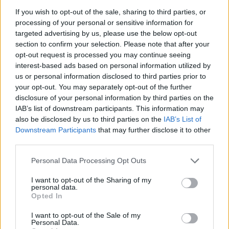
Juhász Richárd, a Concorde üzletkötője.
If you wish to opt-out of the sale, sharing to third parties, or
processing of your personal or sensitive information for
Tegnap messze kilógtunk a sorból, egy alacsony
targeted advertising by us, please use the below opt-out
forgalommal induló napból végül egy komoly hegymenet
section to confirm your selection. Please note that after your
kerekedett. Ma nap elején még lehet némi emelkedés,
opt-out request is processed you may continue seeing
azonban a tegnap látott ütem várhatóan nem fog
interest-based ads based on personal information utilized by
folytatódni, hiszen nincs is rá ok. A forint tegnap is alig bírt
us or personal information disclosed to third parties prior to
280 alá menni az euróval szemben, és a svájci frank
your opt-out. You may separately opt-out of the further
disclosure of your personal information by third parties on the
továbbra is 210-nél van, ez pedig nem azt mutatja, hogy
IAB’s list of downstream participants. This information may
minden...
also be disclosed by us to third parties on the
IAB’s List of
Downstream Participants
that may further disclose it to other
third parties.
KEDVES OLVASÓNK!
Personal Data Processing Opt Outs
A keresett cikk a portfolio.hu hírarchívumához
tartozik, melynek olvasása előfizetéses
I want to opt-out of the Sharing of my
personal data.
regisztrációhoz kötött.
Opted In
Az előfizetés a következőket tartalmazza:
I want to opt-out of the Sale of my
Portfolio.hu teljes cikkarchívum
Personal Data.