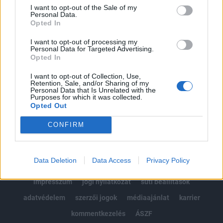
Portfolio.hu teljes cikkarchívum
I want to opt-out of the Sale of my
Kötéslisták: BÉT elmúlt 2 év napon belüli
Personal Data.
Opted In
kötéslistái
I want to opt-out of processing my
Personal Data for Targeted Advertising.
Előfizetés
Opted In
I want to opt-out of Collection, Use,
Retention, Sale, and/or Sharing of my
MÁR ELŐFIZETŐNK VAGY?
BEJELENTKEZÉS
Personal Data that Is Unrelated with the
Purposes for which it was collected.
Opted Out
CONFIRM
Data Deletion
Data Access
Privacy Policy
© 2026 Portfolio
impresszum
jogi nyilatkozat
süti beállítások
adatvédelem
szerzői jogok
médiaajánlat
karrier
kommentkezelés
ÁSZF