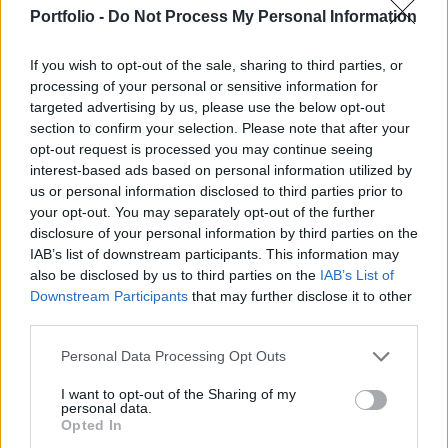
múlt heti szárnyalást tovább tudják majd folytatni
Portfolio -
Do Not Process My Personal Information
a piacok.
If you wish to opt-out of the sale, sharing to third parties, or
Európa reggel óta igen nagy mértékben növekedett,
processing of your personal or sensitive information for
általános optimizmus jellemző a piacra. A tőzsdék a
targeted advertising by us, please use the below opt-out
reggeli 0.5%-os emelkedésről mostanra már a 2%-os
section to confirm your selection. Please note that after your
pluszokat ostromolják. A FTSE 100 1.7%-t, a CAC 40 közel
opt-out request is processed you may continue seeing
1.8%-t, míg a DAX 1.7%-t tudott növekedni. Makroadatok
interest-based ads based on personal information utilized by
közül a német gazdasági hangulatot jellemző ZEW index
us or personal information disclosed to third parties prior to
your opt-out. You may separately opt-out of the further
látott napvilágot, azonban ez csalódást okozott a
disclosure of your personal information by third parties on the
várakozásokhoz...
IAB’s list of downstream participants. This information may
also be disclosed by us to third parties on the
IAB’s List of
Downstream Participants
that may further disclose it to other
KEDVES OLVASÓNK!
third parties.
A keresett cikk a portfolio.hu hírarchívumához
Personal Data Processing Opt Outs
tartozik, melynek olvasása előfizetéses
regisztrációhoz kötött.
I want to opt-out of the Sharing of my
personal data.
Opted In
Az előfizetés a következőket tartalmazza: