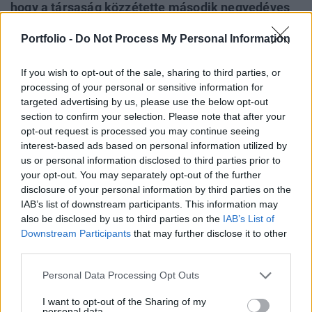
hogy a társaság közzétette második negyedéves
gyorsjelentését. A cég mind a bevétel, mind az egy
Portfolio -
Do Not Process My Personal Information
részvényre jutó eredmény tekintetében
felülteljesítette a várakozásokat, de igazán pozitív
If you wish to opt-out of the sale, sharing to third parties, or
hírt az jelentett, hogy az elemzői konszenzusnál
processing of your personal or sensitive information for
optimistább prognózisokat fogalmazott meg a
targeted advertising by us, please use the below opt-out
menedzsment a folyó negyedévre.
section to confirm your selection. Please note that after your
opt-out request is processed you may continue seeing
interest-based ads based on personal information utilized by
A piaci várakozásokat felülmúló, 33%-os
us or personal information disclosed to third parties prior to
bevételnövekedésről számolt be év/év alapon az Intel
your opt-out. You may separately opt-out of the further
tegnap, a piacok zárása után közzétett második
disclosure of your personal information by third parties on the
negyedéves gyorsjelentésében. A cég bevételei 10.8
IAB’s list of downstream participants. This information may
milliárd dollárra rúgtak, miközben az elemzők 10.25
also be disclosed by us to third parties on the
IAB’s List of
milliárd dollárra számítottak.Még nagyobb meglepetést
Downstream Participants
that may further disclose it to other
okozott a profit alakulása, a társaság egy részvényre jutó
third parties.
eredménye...
Personal Data Processing Opt Outs
I want to opt-out of the Sharing of my
KEDVES OLVASÓNK!
personal data.