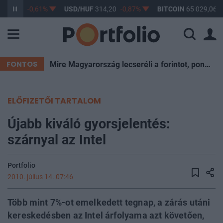
363,17
-0,61%
USD/HUF
314,20
-0,87%
BITCOIN
65 029,06
0
FONTOS
Mire Magyarország lecseréli a forintot, pont kukázzák a most ismert eurót
ELŐFIZETŐI TARTALOM
Újabb kiváló gyorsjelentés:
szárnyal az Intel
Portfolio
2010. július 14. 07:46
Több mint 7%-ot emelkedett tegnap, a zárás utáni
kereskedésben az Intel árfolyama azt követően,