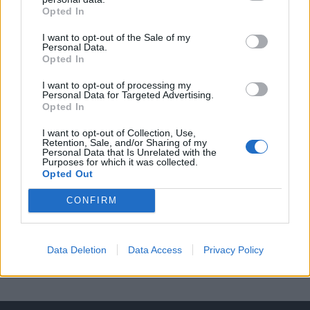
Opted In
A keresett cikk a portfolio.hu hírarchívumához
I want to opt-out of the Sale of my
tartozik, melynek olvasása előfizetéses
Personal Data.
regisztrációhoz kötött.
Opted In
Az előfizetés a következőket tartalmazza:
I want to opt-out of processing my
Personal Data for Targeted Advertising.
Portfolio.hu teljes cikkarchívum
Opted In
Kötéslisták: BÉT elmúlt 2 év napon belüli
I want to opt-out of Collection, Use,
kötéslistái
Retention, Sale, and/or Sharing of my
Personal Data that Is Unrelated with the
Purposes for which it was collected.
Előfizetés
Opted Out
CONFIRM
MÁR ELŐFIZETŐNK VAGY?
BEJELENTKEZÉS
Data Deletion
Data Access
Privacy Policy