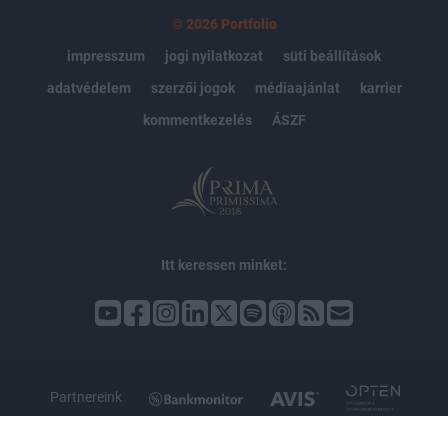
© 2026 Portfolio
impresszum
jogi nyilatkozat
süti beállítások
adatvédelem
szerzői jogok
médiaajánlat
karrier
kommentkezelés
ÁSZF
Itt keressen minket:
Partnereink