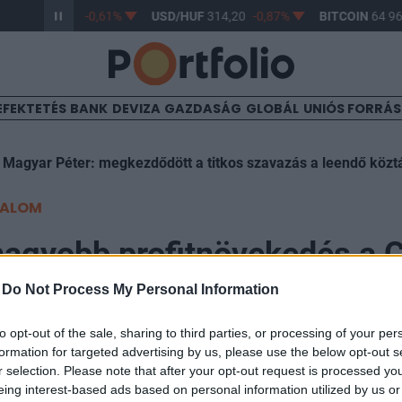
/HUF
363,17
-0,61%
USD/HUF
314,20
-0,87%
BITCOIN
64 969
EFEKTETÉS
BANK
DEVIZA
GAZDASÁG
GLOBÁL
UNIÓS FORRÁ
 Magyar Péter: megkezdődött a titkos szavazás a leendő köztá
TALOM
nagyobb profitnövekedés a 
-
Do Not Process My Personal Information
to opt-out of the sale, sharing to third parties, or processing of your per
formation for targeted advertising by us, please use the below opt-out s
r selection. Please note that after your opt-out request is processed y
eing interest-based ads based on personal information utilized by us or