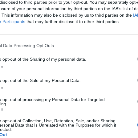
disclosed to third parties prior to your opt-out. You may separately opt-
vekedésről adott számot ma közzétett második negyed
losure of your personal information by third parties on the IAB’s list of
n a Coca-Cola, ami lényegében megfelelt az elemzői
. This information may also be disclosed by us to third parties on the
IA
ek nélküli EPS viszont jobb lett a vártnál. A cég bevéte
Participants
that may further disclose it to other third parties.
an nem sikerült hozni az "elvásárokat". A papírok enne
itás előtti kereskedésben.
l Data Processing Opt Outs
2 dolláros nyereséget ért el a Coca-Cola 2010 második negyedé
nt 2009 azonos időszakához viszonyítva. Ez azonban nagy mini
o opt-out of the Sharing of my personal data.
ól. Az egyszeri tételek nélküli EPS azonban 1.06 dollárt tett ki
In
ásokat.A bevételek szintjén a Coca-Cola ha enyhén is, de...
o opt-out of the Sale of my Personal Data.
In
ASÓNK!
to opt-out of processing my Personal Data for Targeted
a portfolio.hu hírarchívumához tartozik, melynek olvasása előf
ing.
ötött.
In
övetkezőket tartalmazza:
o opt-out of Collection, Use, Retention, Sale, and/or Sharing
ersonal Data that Is Unrelated with the Purposes for which it
 teljes cikkarchívum
lected.
Out
 BÉT elmúlt 2 év napon belüli