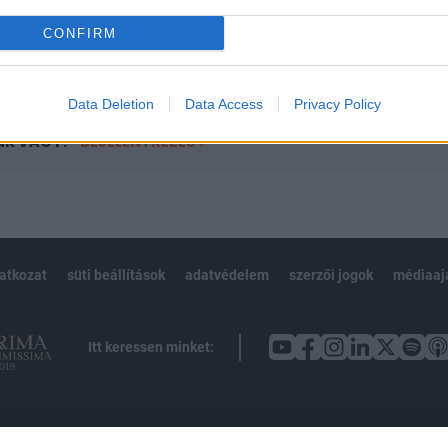
CONFIRM
Előfizetés
Data Deletion
Data Access
Privacy Policy
NK VAGY?
BEJELENTKEZÉS
latkozat
süti beállítások
adatvédelem
szerzői jogok
médiaaj
Itt keressen minket: