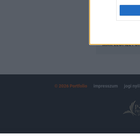
kötéslistái
MÁR ELŐFIZETŐ
© 2026 Portfolio
impresszum
jogi nyi
Partnereink