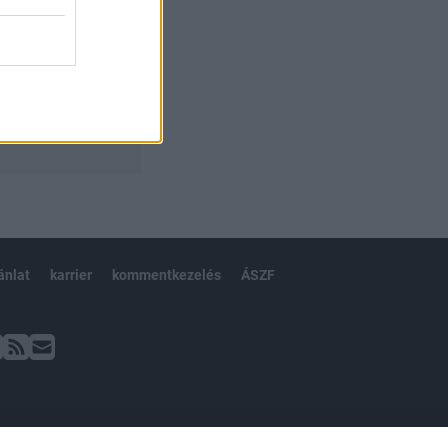
ánlat
karrier
kommentkezelés
ÁSZF