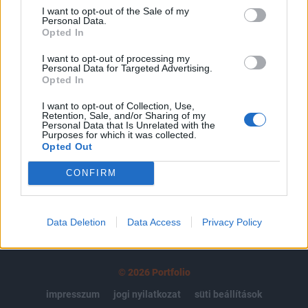
regisztrációhoz kötött.
I want to opt-out of the Sale of my
Personal Data.
Az előfizetés a következőket tartalmazza:
Opted In
Portfolio.hu teljes cikkarchívum
I want to opt-out of processing my
Kötéslisták: BÉT elmúlt 2 év napon belüli
Personal Data for Targeted Advertising.
Opted In
kötéslistái
I want to opt-out of Collection, Use,
Előfizetés
Retention, Sale, and/or Sharing of my
Personal Data that Is Unrelated with the
Purposes for which it was collected.
Opted Out
MÁR ELŐFIZETŐNK VAGY?
BEJELENTKEZÉS
CONFIRM
Data Deletion
Data Access
Privacy Policy
© 2026 Portfolio
impresszum
jogi nyilatkozat
süti beállítások