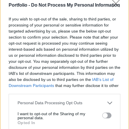
zárás utáni kereskedést azonban kismértékű,
Portfolio -
Do Not Process My Personal Information
0.6%-os csökkenéssel fejezte be a szoftvergyártó.
A társaság mind a bevételek, mind az egy
If you wish to opt-out of the sale, sharing to third parties, or
processing of your personal or sensitive information for
részvényre jutó eredmény szintjén felülteljesítette
targeted advertising by us, please use the below opt-out
az elemzői várakozásokat.
section to confirm your selection. Please note that after your
opt-out request is processed you may continue seeing
4.5 milliárd dolláros nettó eredményt könyvelt el a
interest-based ads based on personal information utilized by
Microsoft 2010 második negyedévében, ami közel 50%-os
us or personal information disclosed to third parties prior to
emelkedést jelent az előző év azonos időszakához
your opt-out. You may separately opt-out of the further
viszonyítva. A cég egy részvényre jutó eredménye 0.51
disclosure of your personal information by third parties on the
dollárt tett ki, ami pozitív meglepetést okozott, a piacok
IAB’s list of downstream participants. This information may
also be disclosed by us to third parties on the
IAB’s List of
ugyanis 0.46 dollárra számítottak.A bevételek szintjén
Downstream Participants
that may further disclose it to other
szintén felül tudta teljesíteni a vállalat...
third parties.
Personal Data Processing Opt Outs
KEDVES OLVASÓNK!
I want to opt-out of the Sharing of my
A keresett cikk a portfolio.hu hírarchívumához
personal data.
Opted In
tartozik, melynek olvasása előfizetéses