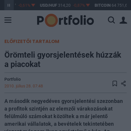
F
363,17
-0,61%
USD/HUF
314,20
-0,87%
BITCOIN
64 751,67
ELŐFIZETŐI TARTALOM
Örömteli gyorsjelentések húzzák
a piacokat
Portfolio
2010. július 28. 07:48
A második negyedéves gyorsjelentési szezonban
a profitok szintjén az elemzői várakozásokat
felülmúló számokat közöltek a már jelentő
amerikai vállalatok, a bevételek tekintetében