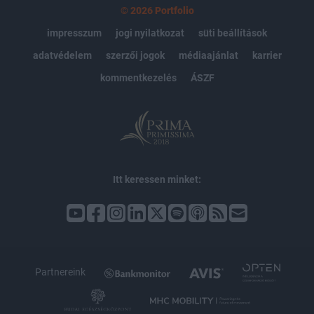
© 2026 Portfolio
impresszum
jogi nyilatkozat
süti beállítások
adatvédelem
szerzői jogok
médiaajánlat
karrier
kommentkezelés
ÁSZF
Itt keressen minket:
Partnereink