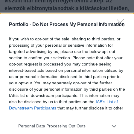
viszont már nem ilyen egyértelmű a kép. Az
elemzők elbizonytalanodtak a kilátásokat illetően,
amit az is jelez, hogy az elmúlt egy hónapban már
nagyobb számban módosították lefelé az amerikai
Portfolio -
Do Not Process My Personal Information
vállalatokra vonatozó prognózisaikat, mint felfelé.
If you wish to opt-out of the sale, sharing to third parties, or
Európában viszont még csak most kezd beindulni
processing of your personal or sensitive information for
a gyorsjelentési szezon.
targeted advertising by us, please use the below opt-out
section to confirm your selection. Please note that after your
A második negyedéves gyorsjelentési szezont a gazdasági
opt-out request is processed you may continue seeing
növekedés fenntarthatóságával kapcsolatos félelmek
interest-based ads based on personal information utilized by
lengik körül, így azt lehet tapasztalni, hogy az elmúlt
us or personal information disclosed to third parties prior to
negyedév eredményei helyett inkább a menedzsment
your opt-out. You may separately opt-out of the further
kommentárok mozgatják az árfolyamokat. Az egy
disclosure of your personal information by third parties on the
IAB’s list of downstream participants. This information may
részvényre jutó eredmény szintjén az amerikai vállalatok
also be disclosed by us to third parties on the
IAB’s List of
eddig nem okoztak csalódást, az S&P 500 indexben
Downstream Participants
that may further disclose it to other
szereplő...
third parties.
Personal Data Processing Opt Outs
KEDVES OLVASÓNK!