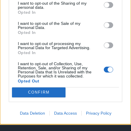
I want to opt-out of the Sharing of my
A keresett cikk a portfolio.hu hírarchívumához
personal data.
Opted In
tartozik, melynek olvasása előfizetéses
regisztrációhoz kötött.
I want to opt-out of the Sale of my
Personal Data.
Az előfizetés a következőket tartalmazza:
Opted In
Portfolio.hu teljes cikkarchívum
I want to opt-out of processing my
Kötéslisták: BÉT elmúlt 2 év napon belüli
Personal Data for Targeted Advertising.
Opted In
kötéslistái
I want to opt-out of Collection, Use,
Retention, Sale, and/or Sharing of my
Előfizetés
Personal Data that Is Unrelated with the
Purposes for which it was collected.
Opted Out
MÁR ELŐFIZETŐNK VAGY?
BEJELENTKEZÉS
CONFIRM
Data Deletion
Data Access
Privacy Policy