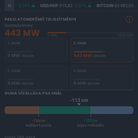
F
364,54
0,38%
USD/HUF
315,82
0,51%
BITCOIN
63 982,03
-
PAKSI ATOMERŐMŰ TELJESÍTMÉNYE
Összteljesítmény
443 MW
0 MW
2000 MW
1. blokk
2. blokk
0 MW
443 MW
/ 500 MW
/ 500 MW
3. blokk
4. blokk
0 MW
0 MW
/ 500 MW
/ 500 MW
DUNA VÍZÁLLÁSA PAKSNÁL
-113 cm
-134cm
-107cm
leállási küszöb
teljes működés
Forrás: OVF, HAEA