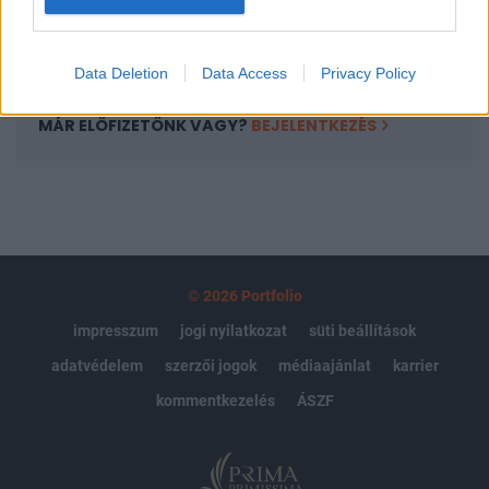
Előfizetés
Data Deletion
Data Access
Privacy Policy
MÁR ELŐFIZETŐNK VAGY?
BEJELENTKEZÉS
© 2026 Portfolio
impresszum
jogi nyilatkozat
süti beállítások
adatvédelem
szerzői jogok
médiaajánlat
karrier
kommentkezelés
ÁSZF