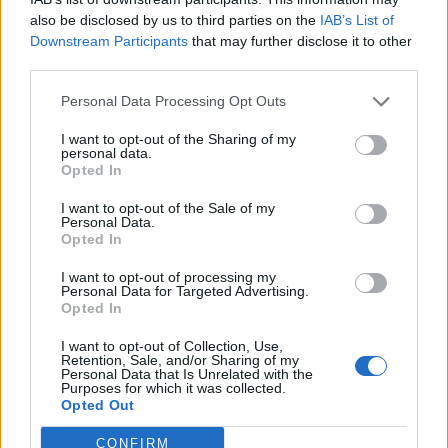
also be disclosed by us to third parties on the
IAB’s List of
A tőzsdén kívüli kereskedésben további 2,000,000 darab
Downstream Participants
that may further disclose it to other
részvényt vásárolt a vállalat, ezzel pedig a saját részvények
third parties.
száma 2,199,500 darab, ami 12.69%-os tulajdonrészt
Personal Data Processing Opt Outs
testesít meg. A TvNetWork továbbá közölte, Nemes Attila
igazgatósági tag eladta összes, még tulajdonában lévő
I want to opt-out of the Sharing of my
részvényét. A tegnapi napon 3,300 darab részvényt
personal data.
Opted In
értékesített 300 forintos átlagáron...
I want to opt-out of the Sale of my
Personal Data.
Opted In
KEDVES OLVASÓNK!
I want to opt-out of processing my
A keresett cikk a portfolio.hu hírarchívumához
Personal Data for Targeted Advertising.
tartozik, melynek olvasása előfizetéses
Opted In
regisztrációhoz kötött.
I want to opt-out of Collection, Use,
Retention, Sale, and/or Sharing of my
Az előfizetés a következőket tartalmazza:
Personal Data that Is Unrelated with the
Purposes for which it was collected.
Portfolio.hu teljes cikkarchívum
Opted Out
Kötéslisták: BÉT elmúlt 2 év napon belüli
kötéslistái
CONFIRM