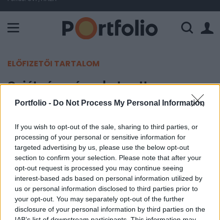
A Paksi Atomerőmű összteljesítménye 443 MW. A Duna vízállá
ELŐFIZETŐI TARTALOM
Saját részvényeket vett a
TvNetWork
Portfolio -
Do Not Process My Personal Information
If you wish to opt-out of the sale, sharing to third parties, or
Portfolio
processing of your personal or sensitive information for
2010. július 29. 08:42
targeted advertising by us, please use the below opt-out
section to confirm your selection. Please note that after your
Saját részvényeket vett tegnap a TvNetWork, a
opt-out request is processed you may continue seeing
társaság bejelentette, hogy a tőzsdei
interest-based ads based on personal information utilized by
us or personal information disclosed to third parties prior to
kereskedésben 199,500 darab részvényt vásárolt
your opt-out. You may separately opt-out of the further
300 forintos átlagáron, a KBC Equitas mint
disclosure of your personal information by third parties on the
befektetési szolgáltató segítségével.
IAB’s list of downstream participants. This information may