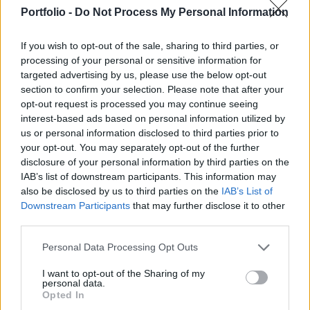
mellett 1.8%-os mínuszban fejezte be a
Portfolio -
Do Not Process My Personal Information
kereskedést a hétre. A csökkenést a MOL és az
OTP vezette.
If you wish to opt-out of the sale, sharing to third parties, or
processing of your personal or sensitive information for
Tegnap már rendes korrekció kezdődött el Amerikában, bár
targeted advertising by us, please use the below opt-out
nap elején még volt egy fellángolás, de később a
section to confirm your selection. Please note that after your
profitrealizálók kerültek túlsúlyba. Ma látott napvilágot a
opt-out request is processed you may continue seeing
hét legfontosabb piacmozgató adata, 14:30-kor jött
interest-based ads based on personal information utilized by
us or personal information disclosed to third parties prior to
ugyanis az amerikai előzetes második negyedéves GDP
your opt-out. You may separately opt-out of the further
adat, melynél az elemzők 2.5%-os (Bloomberg konszenzus
disclosure of your personal information by third parties on the
2.6) növekedést vártak az első negyedév 2.7%-os...
IAB’s list of downstream participants. This information may
also be disclosed by us to third parties on the
IAB’s List of
Downstream Participants
that may further disclose it to other
KEDVES OLVASÓNK!
third parties.
A keresett cikk a portfolio.hu hírarchívumához
Personal Data Processing Opt Outs
tartozik, melynek olvasása előfizetéses
regisztrációhoz kötött.
I want to opt-out of the Sharing of my
personal data.
Opted In
Az előfizetés a következőket tartalmazza: