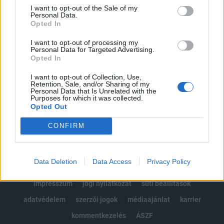
Portfolio.hu teljes cikkarchívum
I want to opt-out of the Sale of my
Personal Data.
Kötéslisták: BÉT elmúlt 2 év napon belüli
Opted In
kötéslistái
I want to opt-out of processing my
Personal Data for Targeted Advertising.
Előfizetés
Opted In
I want to opt-out of Collection, Use,
Retention, Sale, and/or Sharing of my
MÁR ELŐFIZETŐNK VAGY?
BEJELENTKEZÉS
Personal Data that Is Unrelated with the
Purposes for which it was collected.
Opted Out
CONFIRM
Data Deletion
Data Access
Privacy Policy
© 2026 Portfolio
impresszum
jogi nyilatkozat
süti beállítások
adatvédelem
szerzői jogok
médiaajánlat
karrier
kommentkezelés
ÁSZF