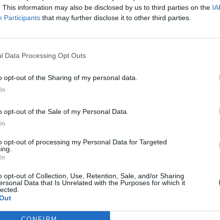
. This information may also be disclosed by us to third parties on the
IA
eltetett hat A380-as Airbusból kettő már újra közlekedik, az át
Participants
that may further disclose it to other third parties.
yos összegekbe kerül a légitársaságnak, eddig a becslések szeri
árt (62 millió font) tesz ki. Ebben persze még nincs benne a reput
a vállalat. A Quantas hivatalosan is megtette...
l Data Processing Opt Outs
o opt-out of the Sharing of my personal data.
ASÓNK!
In
a portfolio.hu hírarchívumához tartozik, melynek olvasása előf
ötött.
o opt-out of the Sale of my Personal Data.
In
övetkezőket tartalmazza:
 teljes cikkarchívum
to opt-out of processing my Personal Data for Targeted
ing.
 BÉT elmúlt 2 év napon belüli
In
o opt-out of Collection, Use, Retention, Sale, and/or Sharing
ersonal Data that Is Unrelated with the Purposes for which it
lected.
Előfizetés
Out
CONFIRM