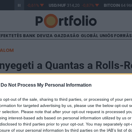
/HUF
363,17
-0,61%
USD/HUF
314,20
-0,87%
BITCOIN
64 968
EFEKTETÉS
BANK
DEVIZA
GAZDASÁG
GLOBÁL
UNIÓS FORRÁ
TALOM
enyegeti a Quantas a Rolls-R
-
Do Not Process My Personal Information
:05
to opt-out of the sale, sharing to third parties, or processing of your per
megtette az első jogi lépéseket a Quantas a Rolls-Royc
formation for targeted advertising by us, please use the below opt-out s
yártott Trent 900-as típusú repülőgépmotor felrobbant.
r selection. Please note that after your opt-out request is processed y
eing interest-based ads based on personal information utilized by us or
ént, melynek hatására a Quantas gépének kényszerles
disclosed to third parties prior to your opt-out. You may separately opt-
losure of your personal information by third parties on the IAB’s list of