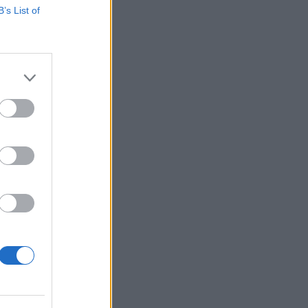
B’s List of
vizsgálások miatti
nt több mint 100
ációs kár, melyet
izetéses