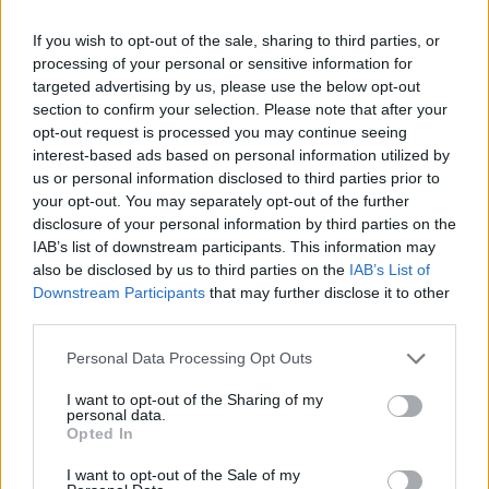
If you wish to opt-out of the sale, sharing to third parties, or
A főbb indexek közül a DAX és a FTSE 0,2, míg a francia
processing of your personal or sensitive information for
CAC-40 0,1%-kal csökkent.A kereskedést mindenütt kivárás
targeted advertising by us, please use the below opt-out
jellemzi, a befektetők elsősorban a hét második felében
section to confirm your selection. Please note that after your
megjelenő amerikai makroadatokra fókuszálnak, bár
opt-out request is processed you may continue seeing
igazán fajsúlyos adatok ezúttal nem lesznek. Csütörtökön
interest-based ads based on personal information utilized by
a szokásos munkanélküliségi adatok, pénteken pedig az
us or personal information disclosed to third parties prior to
export- és az import árindexek, illetve...
your opt-out. You may separately opt-out of the further
disclosure of your personal information by third parties on the
IAB’s list of downstream participants. This information may
KEDVES OLVASÓNK!
also be disclosed by us to third parties on the
IAB’s List of
Downstream Participants
that may further disclose it to other
A keresett cikk a portfolio.hu hírarchívumához
third parties.
tartozik, melynek olvasása előfizetéses
Personal Data Processing Opt Outs
regisztrációhoz kötött.
I want to opt-out of the Sharing of my
Az előfizetés a következőket tartalmazza:
personal data.
Portfolio.hu teljes cikkarchívum
Opted In
Kötéslisták: BÉT elmúlt 2 év napon belüli
I want to opt-out of the Sale of my
kötéslistái