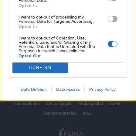
Personal Data.
Opted In
Előfizetés
I want to opt-out of processing my
Personal Data for Targeted Advertising.
Opted In
MÁR ELŐFIZETŐNK VAGY?
BEJELENTKEZÉS
I want to opt-out of Collection, Use,
Retention, Sale, and/or Sharing of my
Personal Data that Is Unrelated with the
Purposes for which it was collected.
Opted Out
CONFIRM
© 2026 Portfolio
Data Deletion
Data Access
Privacy Policy
impresszum
jogi nyilatkozat
süti beállítások
adatvédelem
szerzői jogok
médiaajánlat
karrier
kommentkezelés
ÁSZF