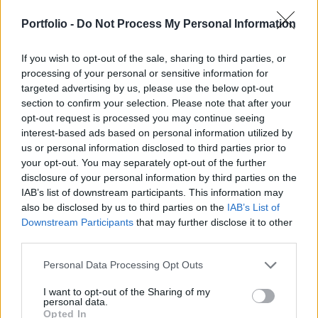
meredekebben emelkednek, és az elemzők szinte
Portfolio -
Do Not Process My Personal Information
egyöntetűen további részvényárfolyam-
emelkedést jósolnak, a nagyvállalatok
If you wish to opt-out of the sale, sharing to third parties, or
menedzserei már kevésbé optimisták, nagy
processing of your personal or sensitive information for
volumenű részvényeladásokat hajtottak végre az
targeted advertising by us, please use the below opt-out
section to confirm your selection. Please note that after your
elmúlt hetekben, írja a Handelsblatt.
opt-out request is processed you may continue seeing
interest-based ads based on personal information utilized by
A 2011-re vonatkozó előrejelzések alapján a globális
us or personal information disclosed to third parties prior to
fogyasztói hangulat javulásával a vállalatok árbevétele
your opt-out. You may separately opt-out of the further
tovább javulhat, a válság alatt végrehajtott hatékonyság-
disclosure of your personal information by third parties on the
javulás hatására pedig tovább javulhat a profitabilitás is.
IAB’s list of downstream participants. This information may
Ez pedig további részvényárfolyam-emelkedést vetít előre,
also be disclosed by us to third parties on the
IAB’s List of
egyes befektetési szakemberek szerint a részvény
Downstream Participants
that may further disclose it to other
eszközosztály 20 éve nem látott...
third parties.
Personal Data Processing Opt Outs
KEDVES OLVASÓNK!
I want to opt-out of the Sharing of my
personal data.
A keresett cikk a portfolio.hu hírarchívumához
Opted In