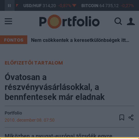
-0,61%
USD/HUF
314,20
-0,87%
BITCOIN
64 735,12
-0,27%
FONTOS
Nem csökkentek a keresetkülönbségek itthon az elmúlt két évtizedben – Mutatjuk az okokat
ELŐFIZETŐI TARTALOM
Óvatosan a
részvényvásárlásokkal, a
bennfentesek már eladnak
Portfolio
2010. december 08. 07:50
Miközben a nyugat-európai tőzsdék egyre