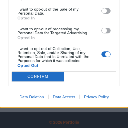
tartozik, melynek olvasása előfizetéses
I want to opt-out of the Sale of my
regisztrációhoz kötött.
Personal Data.
Opted In
Az előfizetés a következőket tartalmazza:
Portfolio.hu teljes cikkarchívum
I want to opt-out of processing my
Personal Data for Targeted Advertising.
Kötéslisták: BÉT elmúlt 2 év napon belüli
Opted In
kötéslistái
I want to opt-out of Collection, Use,
Retention, Sale, and/or Sharing of my
Personal Data that Is Unrelated with the
Előfizetés
Purposes for which it was collected.
Opted Out
CONFIRM
MÁR ELŐFIZETŐNK VAGY?
BEJELENTKEZÉS
Data Deletion
Data Access
Privacy Policy
© 2026 Portfolio