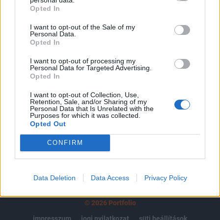
Opted In
regisztrációhoz kötött.
I want to opt-out of the Sale of my
Az előfizetés a következőket tartalmazza:
Personal Data.
Portfolio.hu teljes cikkarchívum
Opted In
Kötéslisták: BÉT elmúlt 2 év napon belüli
I want to opt-out of processing my
kötéslistái
Personal Data for Targeted Advertising.
Opted In
Előfizetés
I want to opt-out of Collection, Use,
Retention, Sale, and/or Sharing of my
Personal Data that Is Unrelated with the
Purposes for which it was collected.
Opted Out
MÁR ELŐFIZETŐNK VAGY?
BEJELENTKEZÉS
CONFIRM
Data Deletion
Data Access
Privacy Policy
© 2026 Portfolio
impresszum
jogi nyilatkozat
süti beállítások