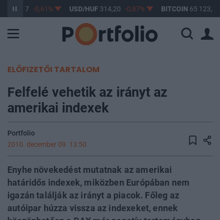
UF
363,17
-0,61%
USD/HUF
314,20
-0,87%
BITCOIN
65 123,22
ELŐFIZETŐI TARTALOM
Felfelé vehetik az irányt az
amerikai indexek
Portfolio
2010. december 09. 13:50
Enyhe növekedést mutatnak az amerikai
határidős indexek, miközben Európában nem
igazán találják az irányt a piacok. Főleg az
autóipar húzza vissza az indexeket, ennek