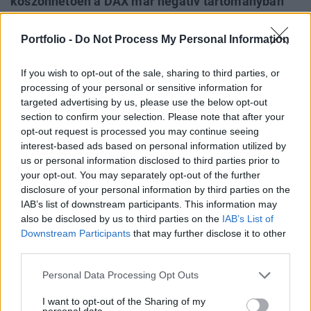
köszönhetően a DAX már negatív tartományban
áll, technikai szemmel nézve pedig igen rosszul
néz ki a napi grafikon. Az amerikai nyitás hozhat
Portfolio -
Do Not Process My Personal Information
némi életet a piacokra, ráadásul egy makroadat is
érkezik a tengerentúlról, így ez még változtathat a
If you wish to opt-out of the sale, sharing to third parties, or
processing of your personal or sensitive information for
kereskedés menetén.
targeted advertising by us, please use the below opt-out
section to confirm your selection. Please note that after your
Technikai elemzés szempontjából az S&P továbbra is igen
opt-out request is processed you may continue seeing
szép képet fest, hiszen az emelkedő trend töretlen, a kisebb
interest-based ads based on personal information utilized by
korrekciót követően pedig az 50 napos mozgóátlagról
us or personal information disclosed to third parties prior to
megpattanva tovább folytatta a növekedést.Lassan véget
your opt-out. You may separately opt-out of the further
ér a harmadik negyedéves gyorsjelentési szezon az
disclosure of your personal information by third parties on the
IAB’s list of downstream participants. This information may
Egyesült Államokban és Európában. A vállalatok nagy
also be disclosed by us to third parties on the
IAB’s List of
része közzétette számait és általánosságban...
Downstream Participants
that may further disclose it to other
third parties.
KEDVES OLVASÓNK!
Personal Data Processing Opt Outs
A keresett cikk a portfolio.hu hírarchívumához
I want to opt-out of the Sharing of my
tartozik, melynek olvasása előfizetéses
personal data.