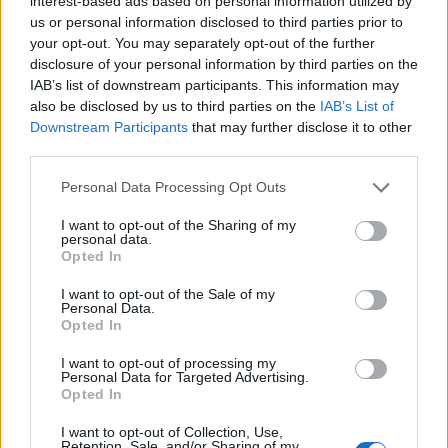
jelentette be, hogy spanyol és olasz
interest-based ads based on personal information utilized by
us or personal information disclosed to third parties prior to
államkötvényeket vesz, amelyre hétfõn sor is
your opt-out. You may separately opt-out of the further
került Amerika leminõsítése példátlan, egyesek
disclosure of your personal information by third parties on the
már egy új pénzügyi rendszer kialakulásáról írnak
IAB’s list of downstream participants. This information may
Hétfõn elszakadt a cérna a nemzetközi piacokon,
also be disclosed by us to third parties on the
IAB’s List of
Downstream Participants
that may further disclose it to other
hatalmas, 6-7%-os zuhanás volt minden tõzsdén,
third parties.
ami kedd reggel is folytatódott, majd nagy
emelkedés követte A svájci frank szárnyalt, a
Personal Data Processing Opt Outs
forinttal szemben átmenetileg 273-ig
I want to opt-out of the Sharing of my
personal data.
2011. augusztus 10. 06:40 Megosztás Kis mínuszban az
Opted In
amerikai határidős indexek A kedd esti zárásra kialakult
I want to opt-out of the Sale of my
vad részvénypiaci emelkedés a jelek szerint ma nem
Personal Data.
folytatódik, legalábbis jelenleg a vezetõ amerikai
Opted In
részvényindexek határidõs jegyzései...
I want to opt-out of processing my
Personal Data for Targeted Advertising.
Opted In
KEDVES OLVASÓNK!
I want to opt-out of Collection, Use,
Retention, Sale, and/or Sharing of my