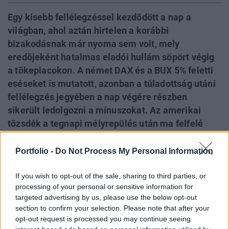
Egy kisebb fellélegzéssel kezdõdött a nap a
világban, ahol aztán hirtelen a korábbi
bizakodásnak már nyoma sem volt, mely
eredõjeként hatalmas eladói hullám söpört végig
a tõkepiacokon. A német DAX és a BUX 5% feletti
eséseket is mutatott, azonban a túladottság utáni
fellélegzés jegyében a nap végére részben
sikerült ledolgozni a mínuszokat. Az amerikai
tõzsdék a tegnapi mélyrepülés után ma felfelé
korrigáltak, de a Fed csalódást keltõ közleménye
átmenetileg elbizonytalanította a befektetõket.
Portfolio -
Do Not Process My Personal Information
Szerda reggel kis mínuszban járnak az amerikai
If you wish to opt-out of the sale, sharing to third parties, or
határidős részvényindexek.Fontosabb részletek
processing of your personal or sensitive information for
Pénteken az amerikai piaczárás után közölte az
targeted advertising by us, please use the below opt-out
S&P hitelminõsítõ, hogy egy fokozattal rontotta az
section to confirm your selection. Please note that after your
USA besorolását. Vasárnap pedig az EKB
opt-out request is processed you may continue seeing