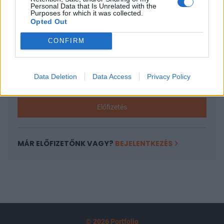
A keresett cikk a portfolio.hu hírarchívumához
Personal Data that Is Unrelated with the
Purposes for which it was collected.
tartozik, melynek olvasása előfizetéses
Opted Out
regisztrációhoz kötött.
CONFIRM
Az előfizetés a következőket tartalmazza:
Portfolio.hu teljes cikkarchívum
Kötéslisták: BÉT elmúlt 2 év napon belüli
Data Deletion
Data Access
Privacy Policy
kötéslistái
Előfizetés
MÁR ELŐFIZETŐNK VAGY?
BEJELENTKEZÉS
© 2026 Portfolio