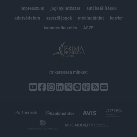
impresszum
jogi nyilatkozat
süti beállítások
adatvédelem
szerzői jogok
médiaajánlat
karrier
kommentkezelés
ÁSZF
Itt keressen minket:
Partnereink