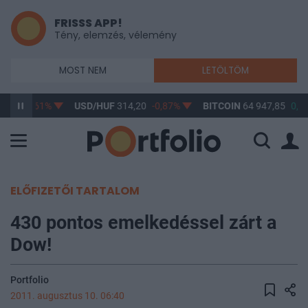
FRISSS APP!
Tény, elemzés, vélemény
MOST NEM
LETÖLTÖM
3,17
-0,61%
USD/HUF
314,20
-0,87%
BITCOIN
64 947,85
0,0
ELŐFIZETŐI TARTALOM
430 pontos emelkedéssel zárt a
Dow!
Portfolio
2011. augusztus 10. 06:40