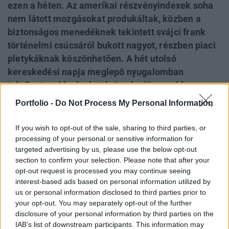
ezen a héten. Az amerikai részvényindexek soha
nem látott mozgásokat produkáltak, közben a
biztonságos menedéknek tekintett svájci frank
történelmi csúcsáról bukott nagyot, részben piaci
pletykáknak köszönhetõen. A hét utolsó
kereskedési napja meglepõ nyugalomban
telt.Fontosabb részletek Az elmúlt napokban
hatalmas volatilitás volt megfigyelhetõ a világ
Portfolio -
Do Not Process My Personal Information
részvénypiacain, a Dow Jones index az elmúlt
három napban több száz pontos elmozdulásokat
If you wish to opt-out of the sale, sharing to third parties, or
mutatott. Ezzel párhuzamosan a svájci frank is
processing of your personal or sensitive information for
targeted advertising by us, please use the below opt-out
heves mozgásokat mutat, a jegybank pedig már
section to confirm your selection. Please note that after your
folyamatosan harcol a drága frank ellen. A
opt-out request is processed you may continue seeing
befektetõket ezúttal már a Franciaországgal
interest-based ads based on personal information utilized by
kapcsolatos aggodalmak nyugtalanítják, Amerika
us or personal information disclosed to third parties prior to
your opt-out. You may separately opt-out of the further
múlt pénteki leminõsítése már kezd feledésbe
disclosure of your personal information by third parties on the
merülni. Szerdán hatalmas vihar érte el a magyar
IAB’s list of downstream participants. This information may