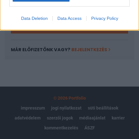
Kötéslisták: BÉT elmúlt 2 év napon belüli
kötéslistái
Data Deletion
Data Access
Privacy Policy
Előfizetés
MÁR ELŐFIZETŐNK VAGY?
BEJELENTKEZÉS
© 2026 Portfolio
impresszum
jogi nyilatkozat
süti beállítások
adatvédelem
szerzői jogok
médiaajánlat
karrier
kommentkezelés
ÁSZF