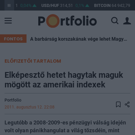
UF
363,31
0,04%
USD/HUF
314,51
0,1%
BITCOIN
64 942,79
0
FONTOS
A barbárság korszakának vége lehet Magyarországon
ELŐFIZETŐI TARTALOM
Elképesztő hetet hagytak maguk
mögött az amerikai indexek
Portfolio
2011. augusztus 12. 22:08
Legutóbb a 2008-2009-es pénzügyi válság idején
volt olyan pánikhangulat a világ tõzsdéin, mint