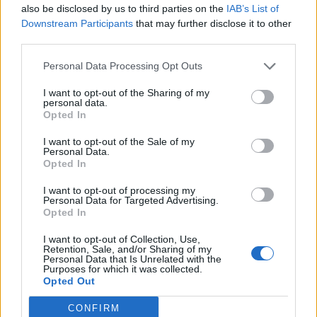
blue chipeket. Tegnap ezt korrigáltuk valamelyest:
also be disclosed by us to third parties on the
IAB’s List of
a BUX 2,1, a MOL 2,5, OTP 6,8%-ot emelkedett. Ma
Downstream Participants
that may further disclose it to other
third parties.
is bizakodik a piac, reménykednek a piaci
szereplõk, hogy láttuk pár napra az aljakat.
Personal Data Processing Opt Outs
2011. augusztus 12. 22:08 Megosztás Kitartott a kedvező
I want to opt-out of the Sharing of my
personal data.
hangulat Az utolsó pár órában lecsorgás jellemezte a
Opted In
tengerentúli részvényindexeket, de így is sikerült a pozitív
tartományban zárniuk. A DJIA mutatója végül 105 ponttal,
I want to opt-out of the Sale of my
Personal Data.
0,94%-kal került...
Opted In
I want to opt-out of processing my
Personal Data for Targeted Advertising.
KEDVES OLVASÓNK!
Opted In
A keresett cikk a portfolio.hu hírarchívumához
I want to opt-out of Collection, Use,
tartozik, melynek olvasása előfizetéses
Retention, Sale, and/or Sharing of my
Personal Data that Is Unrelated with the
regisztrációhoz kötött.
Purposes for which it was collected.
Opted Out
Az előfizetés a következőket tartalmazza:
Portfolio.hu teljes cikkarchívum
CONFIRM