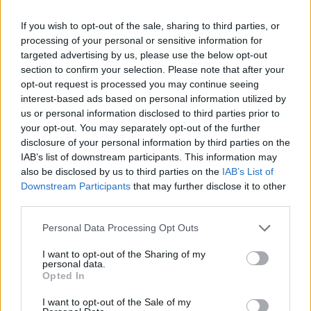
If you wish to opt-out of the sale, sharing to third parties, or
"A BVMT az ajkai telephelyen barnamezős beruházásként,
processing of your personal or sensitive information for
mintegy 75 millió euróból valósítja meg az új blokkok
targeted advertising by us, please use the below opt-out
létesítését. A cég a Magyar Villamos Művek Zrt., az
section to confirm your selection. Please note that after your
Euroinvest Zrt. és a Bakonyi Erőmű Zrt. közös tulajdonában
opt-out request is processed you may continue seeing
van. Az erőmű építése még 2009-ben kezdődött, működése
interest-based ads based on personal information utilized by
során a Bakonyi Erőmű Zrt. meglévő infrastruktúráját -
us or personal information disclosed to third parties prior to
alállomás, fűtő- es hűtő...
your opt-out. You may separately opt-out of the further
disclosure of your personal information by third parties on the
IAB’s list of downstream participants. This information may
KEDVES OLVASÓNK!
also be disclosed by us to third parties on the
IAB’s List of
Downstream Participants
that may further disclose it to other
A keresett cikk a portfolio.hu hírarchívumához
third parties.
tartozik, melynek olvasása előfizetéses
Personal Data Processing Opt Outs
regisztrációhoz kötött.
I want to opt-out of the Sharing of my
Az előfizetés a következőket tartalmazza:
personal data.
Portfolio.hu teljes cikkarchívum
Opted In
Kötéslisták: BÉT elmúlt 2 év napon belüli
I want to opt-out of the Sale of my
kötéslistái