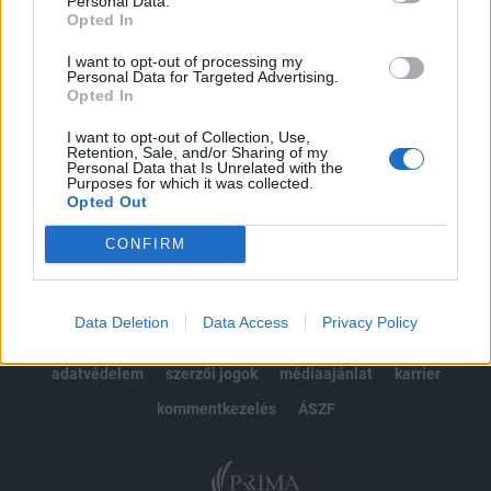
Personal Data.
Opted In
Előfizetés
I want to opt-out of processing my
Personal Data for Targeted Advertising.
Opted In
MÁR ELŐFIZETŐNK VAGY?
BEJELENTKEZÉS
I want to opt-out of Collection, Use,
Retention, Sale, and/or Sharing of my
Personal Data that Is Unrelated with the
Purposes for which it was collected.
Opted Out
CONFIRM
© 2026 Portfolio
Data Deletion
Data Access
Privacy Policy
impresszum
jogi nyilatkozat
süti beállítások
adatvédelem
szerzői jogok
médiaajánlat
karrier
kommentkezelés
ÁSZF