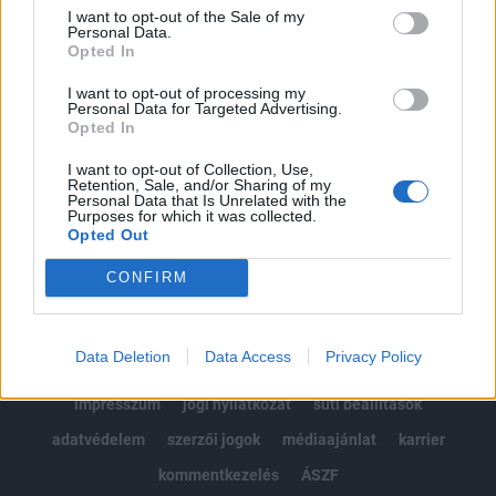
Portfolio.hu teljes cikkarchívum
I want to opt-out of the Sale of my
Kötéslisták: BÉT elmúlt 2 év napon belüli
Personal Data.
Opted In
kötéslistái
I want to opt-out of processing my
Personal Data for Targeted Advertising.
Előfizetés
Opted In
I want to opt-out of Collection, Use,
Retention, Sale, and/or Sharing of my
MÁR ELŐFIZETŐNK VAGY?
BEJELENTKEZÉS
Personal Data that Is Unrelated with the
Purposes for which it was collected.
Opted Out
CONFIRM
Data Deletion
Data Access
Privacy Policy
© 2026 Portfolio
impresszum
jogi nyilatkozat
süti beállítások
adatvédelem
szerzői jogok
médiaajánlat
karrier
kommentkezelés
ÁSZF