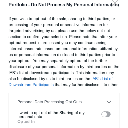
befektetők a délutáni Bernanke beszéd előtt
Portfolio -
Do Not Process My Personal Information
inkább a partvonalra húzódnak.
If you wish to opt-out of the sale, sharing to third parties, or
Tegnap érezhetően elromlott a hangulat a
processing of your personal or sensitive information for
részvénypiacokon, miután különféle pletykák kaptak
targeted advertising by us, please use the below opt-out
szárnyra Németország esetleges leminősítésével, valamint
section to confirm your selection. Please note that after your
a határidős DAX shortolás betiltásával kapcsolatban. Bár
opt-out request is processed you may continue seeing
mindkettőt cáfolták, a piacok mégsem tudtak
interest-based ads based on personal information utilized by
megnyugodni, az amerikai indexek 1,5-2%-os eséssel
us or personal information disclosed to third parties prior to
your opt-out. You may separately opt-out of the further
fejezték be a kereskedést. Ázsiában viszont ma reggel
disclosure of your personal information by third parties on the
nincs öntés...
IAB’s list of downstream participants. This information may
also be disclosed by us to third parties on the
IAB’s List of
Downstream Participants
that may further disclose it to other
KEDVES OLVASÓNK!
third parties.
A keresett cikk a portfolio.hu hírarchívumához
Personal Data Processing Opt Outs
tartozik, melynek olvasása előfizetéses
regisztrációhoz kötött.
I want to opt-out of the Sharing of my
personal data.
Opted In
Az előfizetés a következőket tartalmazza: