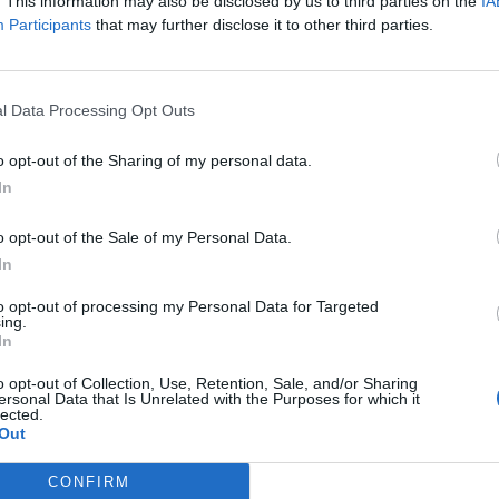
. This information may also be disclosed by us to third parties on the
IA
Participants
that may further disclose it to other third parties.
A Auto: tovább veszi a vezér2011.08.30Tovább vásárolt az AA
gint csippentett az AAA Auto vezetője2011.08.25Újabb bennfen
8.19Újabb erős negyedév...
l Data Processing Opt Outs
ASÓNK!
o opt-out of the Sharing of my personal data.
In
a portfolio.hu hírarchívumához tartozik, melynek olvasása előf
ötött.
o opt-out of the Sale of my Personal Data.
övetkezőket tartalmazza:
In
 teljes cikkarchívum
to opt-out of processing my Personal Data for Targeted
 BÉT elmúlt 2 év napon belüli
ing.
In
o opt-out of Collection, Use, Retention, Sale, and/or Sharing
ersonal Data that Is Unrelated with the Purposes for which it
Előfizetés
lected.
Out
NK VAGY?
BEJELENTKEZÉS
CONFIRM