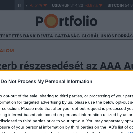
R/HUF
363,17
-0,61%
USD/HUF
314,20
-0,87%
BITCOIN
64 93
EFEKTETÉS
BANK
DEVIZA
GAZDASÁG
GLOBÁL
UNIÓS FORRÁ
TALOM
zerb részesedését az AAA A
-
Do Not Process My Personal Information
21:14
to opt-out of the sale, sharing to third parties, or processing of your per
formation for targeted advertising by us, please use the below opt-out s
. szeptember 5-én eladta leányvállalatában, a szerb 
r selection. Please note that after your opt-out request is processed y
vő 100 százaléknyi részesedését, áll a vállalat köz
eing interest-based ads based on personal information utilized by us or
disclosed to third parties prior to your opt-out. You may separately opt-
eograd az utóbbi időszakban nem végzett semmilyen aktív
losure of your personal information by third parties on the IAB’s list of
solódó cikkünk2011.09.08Tovább veszi a részvényeket az AAA 