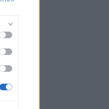
B’s List of
A Auto
tes vásárlás az
izetéses