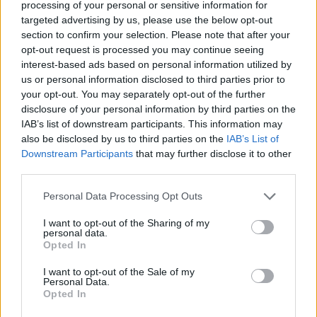
processing of your personal or sensitive information for
ben a szeptemer 22-én jelzett 87,3% helyett 87,99%-ra
targeted advertising by us, please use the below opt-out
emelkedett.Kapcsolódó cikkünk2011.09.22Az MSREI lett
section to confirm your selection. Please note that after your
az Orco legnagyobb részvényese2011.08.19Hígít az Orco,
opt-out request is processed you may continue seeing
részesedést növel a MS
interest-based ads based on personal information utilized by
us or personal information disclosed to third parties prior to
your opt-out. You may separately opt-out of the further
KEDVES OLVASÓNK!
disclosure of your personal information by third parties on the
IAB’s list of downstream participants. This information may
A keresett cikk a portfolio.hu hírarchívumához
also be disclosed by us to third parties on the
IAB’s List of
tartozik, melynek olvasása előfizetéses
Downstream Participants
that may further disclose it to other
regisztrációhoz kötött.
third parties.
Az előfizetés a következőket tartalmazza:
Personal Data Processing Opt Outs
Portfolio.hu teljes cikkarchívum
I want to opt-out of the Sharing of my
Kötéslisták: BÉT elmúlt 2 év napon belüli
personal data.
kötéslistái
Opted In
I want to opt-out of the Sale of my
Előfizetés
Personal Data.
Opted In