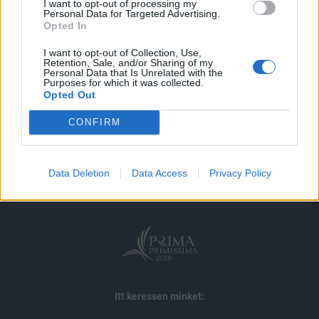
I want to opt-out of processing my
MÁR ELŐFIZETŐNK VAGY?
BEJELENTKEZÉS
Personal Data for Targeted Advertising.
Opted In
I want to opt-out of Collection, Use,
Retention, Sale, and/or Sharing of my
Personal Data that Is Unrelated with the
Purposes for which it was collected.
Opted Out
CONFIRM
© 2026 Portfolio
impresszum
jogi nyilatkozat
süti beállítások
adatvédelem
szerzői jogok
médiaajánlat
karrier
Data Deletion
Data Access
Privacy Policy
kommentkezelés
ÁSZF
Itt keressen minket: