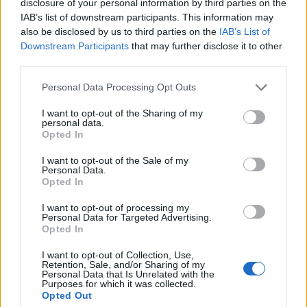
disclosure of your personal information by third parties on the
érkezik, így továbbra is az olasz és az görög
IAB’s list of downstream participants. This information may
kötvényhozamok kerülhetnek előterébe.
also be disclosed by us to third parties on the
IAB’s List of
Downstream Participants
that may further disclose it to other
Lendületet vesztettek hétfőn azok a tárgyalások, amelyek
third parties.
az átmeneti görög kormány létrehozását célozták, egyelőre
Personal Data Processing Opt Outs
továbbra sincs meg az a személy, aki várhatóan vezeti
majd a kabinetet. A következő órákban is zajlik a tárgyalás,
I want to opt-out of the Sharing of my
personal data.
miközben a nemzetközi közösség egyre türelmetlenebb a
Opted In
görög belpolitikai bizonytalanság miatt. Csaknem ugyanez
elmondható Olaszországgal...
I want to opt-out of the Sale of my
Personal Data.
Opted In
KEDVES OLVASÓNK!
I want to opt-out of processing my
Personal Data for Targeted Advertising.
A keresett cikk a portfolio.hu hírarchívumához
Opted In
tartozik, melynek olvasása előfizetéses
I want to opt-out of Collection, Use,
regisztrációhoz kötött.
Retention, Sale, and/or Sharing of my
Personal Data that Is Unrelated with the
Purposes for which it was collected.
Az előfizetés a következőket tartalmazza:
Opted Out
Portfolio.hu teljes cikkarchívum