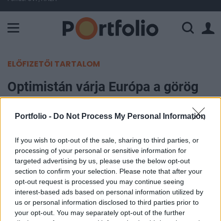
A Paksi Atomerőmű összteljesítménye 226 MW. A Duna vízállá
ELŐFIZETŐI TARTALOM
Optimistán várja Európa a görög
és olasz lépéseket
Portfolio -
Do Not Process My Personal Information
Portfolio
2011. november 08. 10:42
If you wish to opt-out of the sale, sharing to third parties, or
processing of your personal or sensitive information for
targeted advertising by us, please use the below opt-out
Bizakodva várják a nyugat-európai piacok a mai
section to confirm your selection. Please note that after your
görög és olasz eseményeket, a jelentősebb
opt-out request is processed you may continue seeing
indexek közül a DAX 1,7%-os pluszt mutat, a CAC
interest-based ads based on personal information utilized by
us or personal information disclosed to third parties prior to
1,6%-kal került feljebb, míg a londoni parkett 1%-
your opt-out. You may separately opt-out of the further
kal erősödött. Ma fontosabb makroadat nem