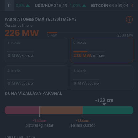
364,64
0,8%
USD/HUF
316,49
1,09%
BITCOIN
64 559,94
-0,0
PAKSI ATOMERŐMŰ TELJESÍTMÉNYE
Összteljesítmény
226 MW
0 MW
2000 MW
1. blokk
2. blokk
0 MW
226 MW
/ 500 MW
/ 500 MW
3. blokk
4. blokk
0 MW
0 MW
/ 500 MW
/ 500 MW
DUNA VÍZÁLLÁSA PAKSNÁL
-129 cm
-144cm
-134cm
biztonsági határ
leállási küszöb
Forrás: OVF, HAEA