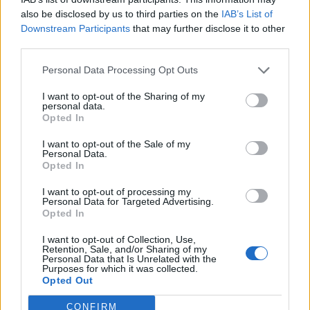
also be disclosed by us to third parties on the
IAB’s List of
Egymásnak feszül a két minor emelkedő és csökkenő
Downstream Participants
that may further disclose it to other
trendvonal a DAX grafikonján, ezért az eseményeket kicsit
third parties.
távolabbról követnénk, így a hosszabb távú csökkenő
Personal Data Processing Opt Outs
trendvonal közelében indítanánk el a shortokat két egyenlő
részletben a volatilitás figyelembe vétele mellett. Az RSI is
I want to opt-out of the Sharing of my
számos ellenállással szembesül a magasabb szinteken.
personal data.
Opted In
EQTrader: DAX.ITovábbra is felfelé...
I want to opt-out of the Sale of my
Personal Data.
Opted In
KEDVES OLVASÓNK!
I want to opt-out of processing my
A keresett cikk a portfolio.hu hírarchívumához
Personal Data for Targeted Advertising.
tartozik, melynek olvasása előfizetéses
Opted In
regisztrációhoz kötött.
I want to opt-out of Collection, Use,
Retention, Sale, and/or Sharing of my
Az előfizetés a következőket tartalmazza:
Personal Data that Is Unrelated with the
Purposes for which it was collected.
Portfolio.hu teljes cikkarchívum
Opted Out
Kötéslisták: BÉT elmúlt 2 év napon belüli
kötéslistái
CONFIRM