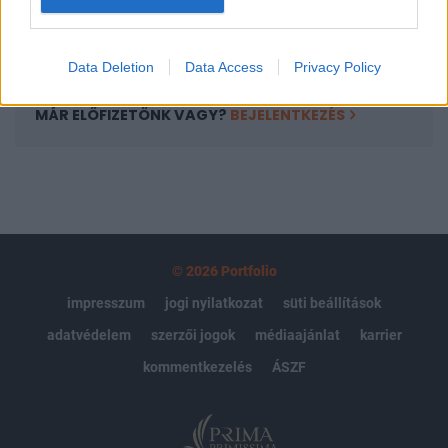
Előfizetés
Data Deletion
Data Access
Privacy Policy
MÁR ELŐFIZETŐNK VAGY?
BEJELENTKEZÉS
© 2026 Portfolio
impresszum
jogi nyilatkozat
süti beállítások
adatvédelem
szerzői jogok
médiaajánlat
karrier
kommentkezelés
ÁSZF