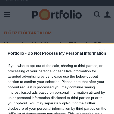
A Paksi Atomerőmű összteljesítménye 224 MW. A Duna vízállá
ELŐFIZETŐI TARTALOM
Kereskedési tippek - Tőzsde GP
(Equilor)
Portfolio -
Do Not Process My Personal Information
If you wish to opt-out of the sale, sharing to third parties, or
Portfolio
processing of your personal or sensitive information for
2011. november 09. 11:06
targeted advertising by us, please use the below opt-out
section to confirm your selection. Please note that after your
Az Equilor szakértői a mai napra vonatkozóan
opt-out request is processed you may continue seeing
eladási pozíció után néztek a német DAX
interest-based ads based on personal information utilized by
us or personal information disclosed to third parties prior to
indexben, míg az ezüst és a General Motors
your opt-out. You may separately opt-out of the further
esetén kedvező hozam/kockázat alapú vételi
disclosure of your personal information by third parties on the
pozíció után néztek.
IAB’s list of downstream participants. This information may