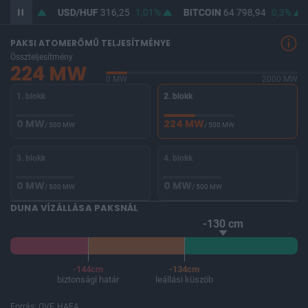
7
0,79%
USD/HUF
316,25
1,01%
BITCOIN
64 798,94
0,3%
PAKSI ATOMERŐMŰ TELJESÍTMÉNYE
Összteljesítmény
224 MW
0 MW
2000 MW
1. blokk
2. blokk
0 MW
224 MW
/ 500 MW
/ 500 MW
3. blokk
4. blokk
0 MW
0 MW
/ 500 MW
/ 500 MW
DUNA VÍZÁLLÁSA PAKSNÁL
-130 cm
-144cm
-134cm
biztonsági határ
leállási küszöb
Forrás: OVF, HAEA