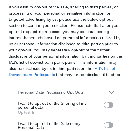
Ma fontos makroadat nem érkezik és jelentősebb
If you wish to opt-out of the sale, sharing to third parties, or
vállalatok sem tesznek közzé gyorsjelentéseket, ennek
processing of your personal or sensitive information for
ellenére néhány kiskereskedelmi cég publikálta számait,
targeted advertising by us, please use the below opt-out
melyek inkább gyengébbek lettek. A vállalati jelentések
section to confirm your selection. Please note that after your
opt-out request is processed you may continue seeing
mellett az Európából érkező hírek befolyásolhatják a piac
interest-based ads based on personal information utilized by
mozgását. A J.C. Penney részvényei 2%-kal csökkennek a
us or personal information disclosed to third parties prior to
nyitás előtt, miután a vállalat a legutóbbi...
your opt-out. You may separately opt-out of the further
disclosure of your personal information by third parties on the
IAB’s list of downstream participants. This information may
KEDVES OLVASÓNK!
also be disclosed by us to third parties on the
IAB’s List of
Downstream Participants
that may further disclose it to other
A keresett cikk a portfolio.hu hírarchívumához
third parties.
tartozik, melynek olvasása előfizetéses
regisztrációhoz kötött.
Personal Data Processing Opt Outs
Az előfizetés a következőket tartalmazza:
I want to opt-out of the Sharing of my
personal data.
Portfolio.hu teljes cikkarchívum
Opted In
Kötéslisták: BÉT elmúlt 2 év napon belüli
kötéslistái
I want to opt-out of the Sale of my
Personal Data.