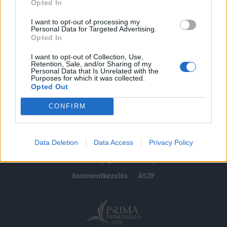
Opted In
Előfizetés
I want to opt-out of processing my
Personal Data for Targeted Advertising.
Opted In
MÁR ELŐFIZETŐNK VAGY?
BEJELENTKEZÉS
I want to opt-out of Collection, Use,
Retention, Sale, and/or Sharing of my
Personal Data that Is Unrelated with the
Purposes for which it was collected.
Opted Out
CONFIRM
© 2026 Portfolio
Data Deletion
Data Access
Privacy Policy
impresszum
jogi nyilatkozat
süti beállítások
adatvédelem
szerzői jogok
médiaajánlat
karrier
kommentkezelés
ÁSZF