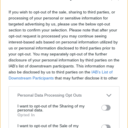
5010 darab saját részvényt vásárolt ma a BÉT-en a
Pannergy 630,17 Ft/darab átlagáron az Erste
If you wish to opt-out of the sale, sharing to third parties, or
Befektetési Zrt. közreműködésével.
processing of your personal or sensitive information for
targeted advertising by us, please use the below opt-out
A tranzakciót követően a társaság 2 831 764 darab saját
section to confirm your selection. Please note that after your
részvénnyel rendelkezik, ami a kibocsátott teljes
opt-out request is processed you may continue seeing
részvénymennyiség 13,45%-a. A mai vásárlás a piaci
interest-based ads based on personal information utilized by
us or personal information disclosed to third parties prior to
forgalom 27%-át adta, ami elmarad az utóbbi időszakban
your opt-out. You may separately opt-out of the further
meghozott átlagos szintektől.
disclosure of your personal information by third parties on the
IAB’s list of downstream participants. This information may
also be disclosed by us to third parties on the
IAB’s List of
KEDVES OLVASÓNK!
Downstream Participants
that may further disclose it to other
A keresett cikk a portfolio.hu hírarchívumához
third parties.
tartozik, melynek olvasása előfizetéses
Personal Data Processing Opt Outs
regisztrációhoz kötött.
I want to opt-out of the Sharing of my
Az előfizetés a következőket tartalmazza:
personal data.
Opted In
Portfolio.hu teljes cikkarchívum
Kötéslisták: BÉT elmúlt 2 év napon belüli
I want to opt-out of the Sale of my