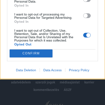
Personal Data.
kötéslistái
Opted In
Előfizetés
I want to opt-out of processing my
Personal Data for Targeted Advertising.
Opted In
MÁR ELŐFIZETŐNK VAGY?
BEJELENTKEZÉS
I want to opt-out of Collection, Use,
Retention, Sale, and/or Sharing of my
Personal Data that Is Unrelated with the
Purposes for which it was collected.
Opted Out
CONFIRM
© 2026 Portfolio
Data Deletion
Data Access
Privacy Policy
impresszum
jogi nyilatkozat
süti beállítások
adatvédelem
szerzői jogok
médiaajánlat
karrier
kommentkezelés
ÁSZF