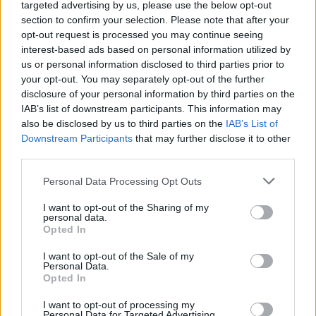
targeted advertising by us, please use the below opt-out
rendelkezik, ami a kibocsátott teljes részvénymennyiség
section to confirm your selection. Please note that after your
13,45%-a.
opt-out request is processed you may continue seeing
interest-based ads based on personal information utilized by
us or personal information disclosed to third parties prior to
KEDVES OLVASÓNK!
your opt-out. You may separately opt-out of the further
disclosure of your personal information by third parties on the
A keresett cikk a portfolio.hu hírarchívumához
IAB’s list of downstream participants. This information may
tartozik, melynek olvasása előfizetéses
also be disclosed by us to third parties on the
IAB’s List of
regisztrációhoz kötött.
Downstream Participants
that may further disclose it to other
third parties.
Az előfizetés a következőket tartalmazza:
Portfolio.hu teljes cikkarchívum
Personal Data Processing Opt Outs
Kötéslisták: BÉT elmúlt 2 év napon belüli
I want to opt-out of the Sharing of my
kötéslistái
personal data.
Opted In
Előfizetés
I want to opt-out of the Sale of my
Personal Data.
Opted In
MÁR ELŐFIZETŐNK VAGY?
BEJELENTKEZÉS
I want to opt-out of processing my
Personal Data for Targeted Advertising.