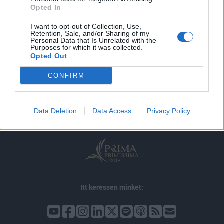
Opted In
I want to opt-out of Collection, Use,
Retention, Sale, and/or Sharing of my
Personal Data that Is Unrelated with the
Purposes for which it was collected.
Opted Out
© 2026 Portfolio
CONFIRM
impresszum
jogi nyilatkozat
süti beállítások
adatvédelem
szerzői jogok
médiaajánlat
karrier
Data Deletion
Data Access
Privacy Policy
kommentkezelés
ÁSZF
Itt keressen minket: