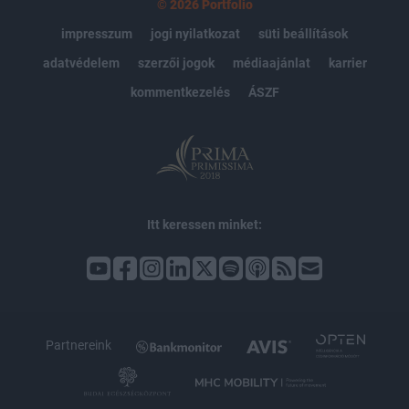
© 2026 Portfolio
impresszum
jogi nyilatkozat
süti beállítások
adatvédelem
szerzői jogok
médiaajánlat
karrier
kommentkezelés
ÁSZF
Itt keressen minket:
Partnereink