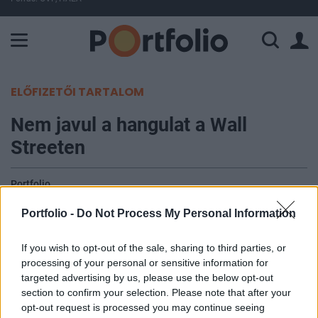
A Paksi Atomerőmű összteljesítménye 225 MW. A Duna vízállá
ELŐFIZETŐI TARTALOM
Nem javul a hangulat a Wall
Streeten
Portfolio
2011. november 23. 14:45
Portfolio -
Do Not Process My Personal Information
Negatív nyitást vetítenek előre a tengerentúli
If you wish to opt-out of the sale, sharing to third parties, or
határidős indexek, a hangulat továbbra sem javul.
processing of your personal or sensitive information for
Ma reggel egy vártnál gyengébb kínai, majd egy
targeted advertising by us, please use the below opt-out
európai makroadat rontotta a hangulatot, míg
section to confirm your selection. Please note that after your
opt-out request is processed you may continue seeing
nyitás előtt vegyes adatok érkeztek Amerikából.