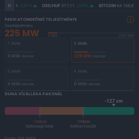
F
365,44
0,01%
USD/HUF
317,11
0,05%
BITCOIN
64 168,81
PAKSI ATOMERŐMŰ TELJESÍTMÉNYE
Összteljesítmény
225 MW
0 MW
2000 MW
1. blokk
2. blokk
0 MW
225 MW
/ 500 MW
/ 500 MW
3. blokk
4. blokk
0 MW
0 MW
/ 500 MW
/ 500 MW
DUNA VÍZÁLLÁSA PAKSNÁL
-127 cm
-144cm
-134cm
biztonsági határ
leállási küszöb
Forrás: OVF, HAEA