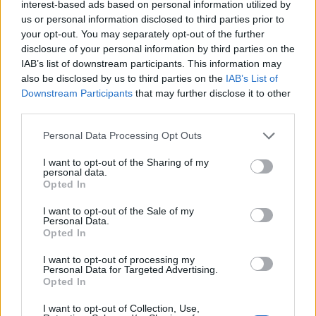
interest-based ads based on personal information utilized by
Ráadásul egyre nagyobbak a problémák az
us or personal information disclosed to third parties prior to
európai adósságválság körül, már szinte minden
your opt-out. You may separately opt-out of the further
országot elővettek valami miatt, ma éppen a
disclosure of your personal information by third parties on the
IAB’s list of downstream participants. This information may
német államkötvények iránt volt gyenge kereslet.
also be disclosed by us to third parties on the
IAB’s List of
A Dow futures 75 pontos, a Nasdaq futures 15
Downstream Participants
that may further disclose it to other
pontos, az S&P futures pedig 9 pontos csökkenést
third parties.
mutat.
Personal Data Processing Opt Outs
Ma több fontos makroadat is érkezik a tengerentúlról, ezek
I want to opt-out of the Sharing of my
közül néhány már a nyitás előtt egy órával napvilágot
personal data.
Opted In
látott, melyek az alábbiak szerint alakultak. Múlt hét
szombatig bezárólag 2 ezer fővel többen, 393 ezren
I want to opt-out of the Sale of my
igényeltek első ízben munkanélküli segélyt az Egyesült
Personal Data.
Opted In
Államokban - jelentette az amerikai munkaügyi
minisztérium. A várakozások 390 ezer fő körül...
I want to opt-out of processing my
Personal Data for Targeted Advertising.
Opted In
KEDVES OLVASÓNK!
I want to opt-out of Collection, Use,