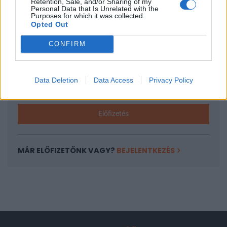
Retention, Sale, and/or Sharing of my
A keresett cikk a portfolio.hu hírarchívumához
Personal Data that Is Unrelated with the
Purposes for which it was collected.
tartozik, melynek olvasása előfizetéses
Opted Out
regisztrációhoz kötött.
CONFIRM
Az előfizetés a következőket tartalmazza:
Portfolio.hu teljes cikkarchívum
Kötéslisták: BÉT elmúlt 2 év napon belüli
Data Deletion
Data Access
Privacy Policy
kötéslistái
Előfizetés
MÁR ELŐFIZETŐNK VAGY?
BEJELENTKEZÉS