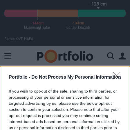
-129 cm
-144cm
-134cm
biztonsági határ
leállási küszöb
Forrás: OVF, HAEA
A Paksi Atomerőmű összteljesítménye 225 MW. A Duna vízállá
ELŐFIZETŐI TARTALOM
Portfolio -
Do Not Process My Personal Information
Újra saját részvényeket vásárolt a
If you wish to opt-out of the sale, sharing to third parties, or
processing of your personal or sensitive information for
PannErgy (2.)
targeted advertising by us, please use the below opt-out
section to confirm your selection. Please note that after your
Portfolio
opt-out request is processed you may continue seeing
2011. november 23. 22:32
interest-based ads based on personal information utilized by
us or personal information disclosed to third parties prior to