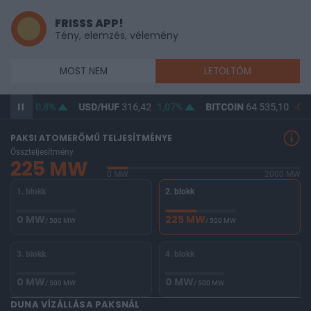
FRISSS APP!
Tény, elemzés, vélemény
MOST NEM
LETÖLTÖM
364,62
0,8%
USD/HUF
316,42
1,07%
BITCOIN
64 535,10
-0,1
PAKSI ATOMERŐMŰ TELJESÍTMÉNYE
Összteljesítmény
225 MW
0 MW
2000 MW
1. blokk
2. blokk
0 MW
225 MW
/ 500 MW
/ 500 MW
3. blokk
4. blokk
0 MW
0 MW
/ 500 MW
/ 500 MW
DUNA VÍZÁLLÁSA PAKSNÁL