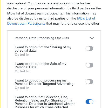
your opt-out. You may separately opt-out of the further
Szerdán 2200 darab saját részvényt vett a
disclosure of your personal information by third parties on the
PannErgy, 632,80 forintos átlagos árfolyamon. A
IAB’s list of downstream participants. This information may
tranzakciót követően a PannErgy 2 834 279 db
also be disclosed by us to third parties on the
IAB’s List of
Downstream Participants
that may further disclose it to other
saját részvénnyel rendelkezik, ami a kibocsátott
third parties.
teljes részvénymennyiség 13,46%-a.
Personal Data Processing Opt Outs
A társaság saját részvény vásárlásai a piaci forgalom 56%-
át adták, ami megfelelt annak az átlagnak, ami az utóbbi
I want to opt-out of the Sharing of my
personal data.
hetek saját részvény vásárlásait jellemzi.A társaság
Opted In
rendületlenül veszi magát a 630 forintos szinteken, pénz
I want to opt-out of the Sale of my
pedig még akad bőven a Pannunion-ban levő részesedés
Personal Data.
eladását követően.
Opted In
I want to opt-out of processing my
Personal Data for Targeted Advertising.
KEDVES OLVASÓNK!
Opted In
A keresett cikk a portfolio.hu hírarchívumához
I want to opt-out of Collection, Use,
tartozik, melynek olvasása előfizetéses
Retention, Sale, and/or Sharing of my
Personal Data that Is Unrelated with the
regisztrációhoz kötött.
Purposes for which it was collected.