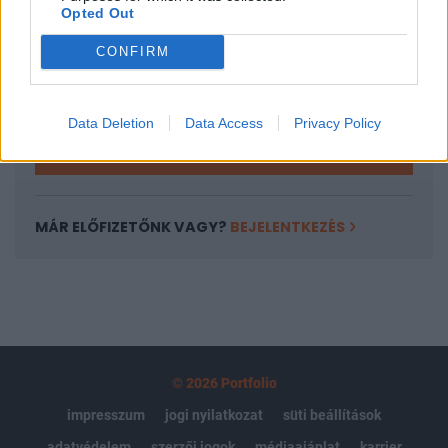
Opted Out
Az előfizetés a következőket tartalmazza:
CONFIRM
Portfolio.hu teljes cikkarchívum
Kötéslisták: BÉT elmúlt 2 év napon belüli
kötéslistái
Data Deletion
Data Access
Privacy Policy
Előfizetés
MÁR ELŐFIZETŐNK VAGY?
BEJELENTKEZÉS
© 2026 Portfolio
impresszum
jogi nyilatkozat
süti beállítások
adatvédelem
szerzői jogok
médiaajánlat
karrier