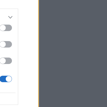
/db átlagáron.
izetéses