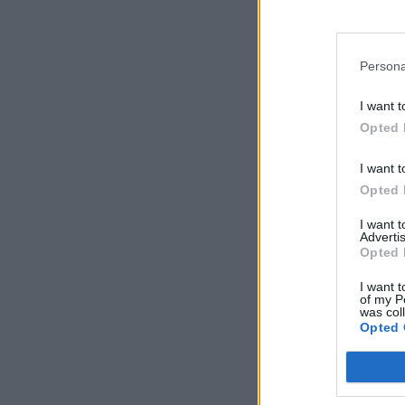
A társaság legutóbb
Persona
KEDVES OLV
I want t
A keresett cikk 
Opted 
regisztrációhoz k
Az előfizetés a k
I want t
Portfolio.hu
Opted 
Kötéslisták:
I want 
kötéslistái
Advertis
Opted 
I want t
of my P
was col
Opted 
MÁR ELŐFIZETŐ