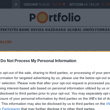
17
-0,61%
USD/HUF
314,20
-0,87%
BITCOIN
64 784,29
-0,19%
EFEKTETÉS
BANK
DEVIZA
GAZDASÁG
GLOBÁL
UNIÓS FORRÁ
TALOM
ját részvények vásárlására 
-
Do Not Process My Personal Information
t a Fotex
to opt-out of the sale, sharing to third parties, or processing of your per
formation for targeted advertising by us, please use the below opt-out s
r selection. Please note that after your opt-out request is processed y
6:45
eing interest-based ads based on personal information utilized by us or
disclosed to third parties prior to your opt-out. You may separately opt-
t adott a Concorde részére 20 000 db Fotex részvény 
losure of your personal information by third parties on the IAB’s list of
nő vásárlására.
. This information may also be disclosed by us to third parties on the
IA
Participants
that may further disclose it to other third parties.