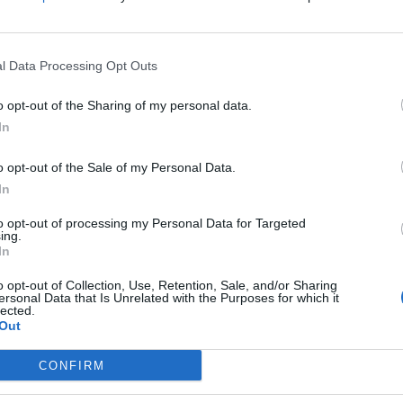
 2011. november 16-án vásárolt 4314 db Fotex részvényt 275 Ft
l Data Processing Opt Outs
ASÓNK!
o opt-out of the Sharing of my personal data.
a portfolio.hu hírarchívumához tartozik, melynek olvasása előf
In
ötött.
övetkezőket tartalmazza:
o opt-out of the Sale of my Personal Data.
 teljes cikkarchívum
In
 BÉT elmúlt 2 év napon belüli
to opt-out of processing my Personal Data for Targeted
ing.
In
Előfizetés
o opt-out of Collection, Use, Retention, Sale, and/or Sharing
ersonal Data that Is Unrelated with the Purposes for which it
lected.
Out
NK VAGY?
BEJELENTKEZÉS
CONFIRM