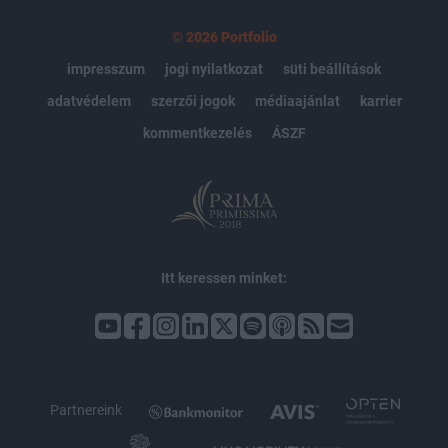
© 2026 Portfolio
impresszum
jogi nyilatkozat
süti beállítások
adatvédelem
szerzői jogok
médiaajánlat
karrier
kommentkezelés
ÁSZF
Itt keressen minket:
Partnereink