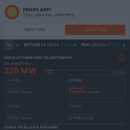
FRISSS APP!
Tény, elemzés, vélemény
MOST NEM
LETÖLTÖM
1
0,49%
BITCOIN
64 768,46
0,26%
BUX
148 234,17
0,1%
PAKSI ATOMERŐMŰ TELJESÍTMÉNYE
Összteljesítmény
226 MW
0 MW
2000 MW
1. blokk
2. blokk
0 MW
226 MW
/ 500 MW
/ 500 MW
3. blokk
4. blokk
0 MW
0 MW
/ 500 MW
/ 500 MW
DUNA VÍZÁLLÁSA PAKSNÁL