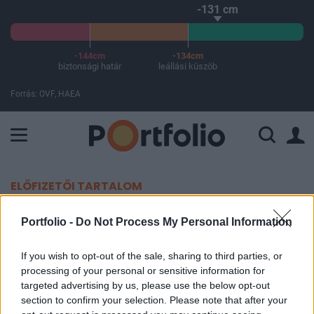
-131 cm
-144cm
-134cm
biztonsági határ
leállási küszöb
Forrás: OVF, HAEA
A Paksi Atomerőmű összteljesítménye 226 MW. A Duna vízállá
ELŐFIZETŐI TARTALOM
Újabb felvásárlási pletykák a
Portfolio -
Do Not Process My Personal Information
Yahoo körül
If you wish to opt-out of the sale, sharing to third parties, or
processing of your personal or sensitive information for
Portfolio
targeted advertising by us, please use the below opt-out
2011. november 29. 08:31
section to confirm your selection. Please note that after your