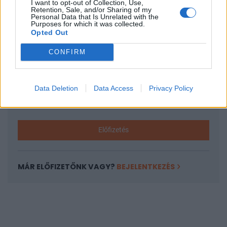
I want to opt-out of Collection, Use,
KEDVES OLVASÓNK!
Retention, Sale, and/or Sharing of my
Personal Data that Is Unrelated with the
A keresett cikk a portfolio.hu hírarchívumához
Purposes for which it was collected.
Opted Out
tartozik, melynek olvasása előfizetéses
regisztrációhoz kötött.
CONFIRM
Az előfizetés a következőket tartalmazza:
Portfolio.hu teljes cikkarchívum
Data Deletion
Data Access
Privacy Policy
Kötéslisták: BÉT elmúlt 2 év napon belüli
kötéslistái
Előfizetés
MÁR ELŐFIZETŐNK VAGY?
BEJELENTKEZÉS