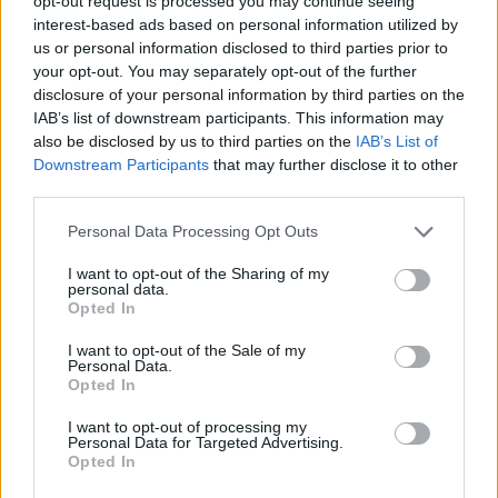
opt-out request is processed you may continue seeing
A Thomas H. Lee Partners nevű kockázati
interest-based ads based on personal information utilized by
us or personal information disclosed to third parties prior to
tőketársaság fontolgatja, hogy felvásárlási
your opt-out. You may separately opt-out of the further
ajánlatot tegyen a Yahoo-ra - írja a Bloomberg az
disclosure of your personal information by third parties on the
ügyhöz közel álló, meg nem nevezett forrásokra
IAB’s list of downstream participants. This information may
hivatkozva. A társaság esetleges felvásárlásával
also be disclosed by us to third parties on the
IAB’s List of
Downstream Participants
that may further disclose it to other
kapcsolatban már egy ideje keringenek a pletykák
third parties.
a piac, egész pontosan azóta, hogy a cég
menesztette Carol Bartz vezérigazgatót.
Personal Data Processing Opt Outs
I want to opt-out of the Sharing of my
A megnevezni nem kívánt források közölték, hogy a
personal data.
bostoni székhelyű kockázati tőketársaság még nem hozott
Opted In
végleges döntést azzal kapcsolatban, hogy ajánlatot tesz-e
I want to opt-out of the Sale of my
a Yahoo-ra. Eközben egy másik private equity cég, a Silver
Personal Data.
Lake a Microsofttal közösen kíván vételi ajánlatot tenni egy
Opted In
kisebbségi részesedéscsomagra a Yahoo-ban, erről szintén
I want to opt-out of processing my
nevük elhallgatását kérő...
Personal Data for Targeted Advertising.
Opted In