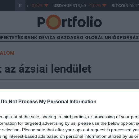
R/HUF
362,96
-0,67%
USD/HUF
313,59
-1,07%
BITCOIN
65 21
EFEKTETÉS
BANK
DEVIZA
GAZDASÁG
GLOBÁL
UNIÓS FORRÁ
TALOM
 az ázsiai lendület
8:31
-
Do Not Process My Personal Information
re növekvő bizonytalanság visszavetette az ázsiai tőz
to opt-out of the sale, sharing to third parties, or processing of your per
megkapja a létfontosságú hatodik részletet, a piac hel
formation for targeted advertising by us, please use the below opt-out s
értés az euróövezeti pénzügyminiszterek között. A kia
r selection. Please note that after your opt-out request is processed y
 stabilitási paktumot készít a francia-német páros. Má
eing interest-based ads based on personal information utilized by us or