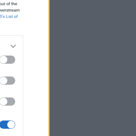
ott segíteni a
out of the
 downstream
,1%-al csökkent,
B’s List of
phassa a 110
 korábban meg kellett
tt.Kapcsolódó
a...
izetéses