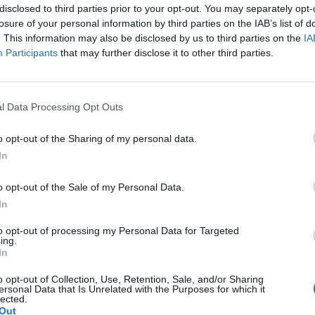
iszerint minden rekord megdőlt a kíberhétfőn - sem tud
disclosed to third parties prior to your opt-out. You may separately opt-
losure of your personal information by third parties on the IAB’s list of
ényén. A Nikkei 0,5%-al, a Shanghai Composite Index 3
. This information may also be disclosed by us to third parties on the
IA
Hang Seng 1,5%-ot gyengült.
Participants
that may further disclose it to other third parties.
yminiszterei beleegyezésüket adták, hogy Görögország megka
csomag következő részletét. Mint ismert a hatodik részletet már
zágnak, azonban azt befagyasztották a belpolitikai válság mia
l Data Processing Opt Outs
örögország megkapja a létfontosságú hatodik részletetBizalomr
o opt-out of the Sharing of my personal data.
In
ASÓNK!
o opt-out of the Sale of my Personal Data.
a portfolio.hu hírarchívumához tartozik, melynek olvasása előf
In
ötött.
to opt-out of processing my Personal Data for Targeted
övetkezőket tartalmazza:
ing.
In
 teljes cikkarchívum
 BÉT elmúlt 2 év napon belüli
o opt-out of Collection, Use, Retention, Sale, and/or Sharing
ersonal Data that Is Unrelated with the Purposes for which it
lected.
Out