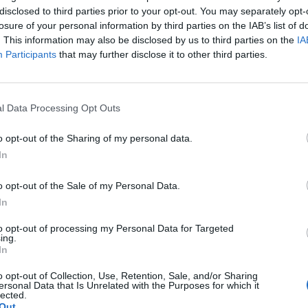
disclosed to third parties prior to your opt-out. You may separately opt-
etők örülnek a többségében várakozásokat meghaladó 
losure of your personal information by third parties on the IAB’s list of
e a holnapi átfogó munkaerőpiaci jelentés előtt még i
. This information may also be disclosed by us to third parties on the
IA
rep.
Participants
that may further disclose it to other third parties.
sok nélkül tudhatjuk magunk mögött a mai spanyol és francia k
többségében inkább vártnál jobb vállalati eredményekre fókuszál
l Data Processing Opt Outs
holnapi amerikai átfogó munkaerőpiaci jelentés előtt korlátos le
 felettit jelentett a GM, sőt a menedzsment még...
o opt-out of the Sharing of my personal data.
In
ASÓNK!
o opt-out of the Sale of my Personal Data.
a portfolio.hu hírarchívumához tartozik, melynek olvasása előf
In
ötött.
to opt-out of processing my Personal Data for Targeted
ing.
övetkezőket tartalmazza:
In
 teljes cikkarchívum
 BÉT elmúlt 2 év napon belüli
o opt-out of Collection, Use, Retention, Sale, and/or Sharing
ersonal Data that Is Unrelated with the Purposes for which it
lected.
Out