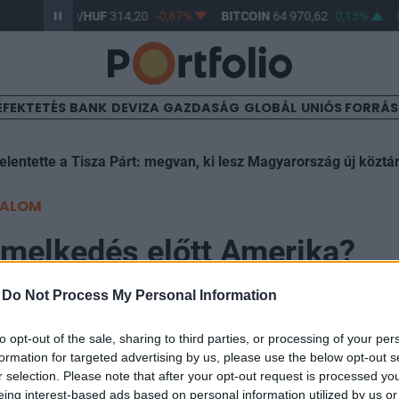
,61%
USD/HUF
314,20
-0,87%
BITCOIN
64 970,62
0,13%
EFEKTETÉS
BANK
DEVIZA
GAZDASÁG
GLOBÁL
UNIÓS FORRÁ
elentette a Tisza Párt: megvan, ki lesz Magyarország új köztá
TALOM
emelkedés előtt Amerika?
-
Do Not Process My Personal Information
to opt-out of the sale, sharing to third parties, or processing of your per
formation for targeted advertising by us, please use the below opt-out s
ozgások bontakoztak ma ki az amerikai részvénypiacok
r selection. Please note that after your opt-out request is processed y
Dow 10, az S&P 1,1 a Nasdaq 3,25 pontos emelkedést m
eing interest-based ads based on personal information utilized by us or