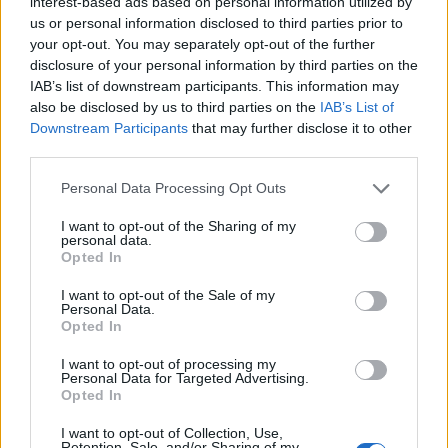
interest-based ads based on personal information utilized by
rendelkező vállalatok átlagosan kétszer nagyobb
us or personal information disclosed to third parties prior to
sajáttőke-arányos eredményt érnek el, mint
your opt-out. You may separately opt-out of the further
amelyek vezetősége kisebb komplexitást mutat. A
disclosure of your personal information by third parties on the
vizsgálat talán egyik legizgalmasabb
IAB’s list of downstream participants. This information may
also be disclosed by us to third parties on the
IAB’s List of
következtetése, hogy a nők arányának növelése a
Downstream Participants
that may further disclose it to other
menedzsmenten belül jelentős mértékben
third parties.
hozzájárul a vállalatok sikeréhez.
Personal Data Processing Opt Outs
A diverzifikáltabb összetételű menedzsmenttel rendelkező
I want to opt-out of the Sharing of my
vállalatok több szempontból is előnyben vannak azon
personal data.
versenytársaikhoz képest, melyek vezetősége kevésbé
Opted In
színes szakmai és kulturális háttérrel rendelkezik. A
I want to opt-out of the Sale of my
szélesebb kulturális háttér és a bőségesebb tapasztalat
Personal Data.
Opted In
például nagymértékben fejlesztheti egy vállalat stratégiai
látásmódját. Hogy fény derüljön...
I want to opt-out of processing my
Personal Data for Targeted Advertising.
Opted In
KEDVES OLVASÓNK!
I want to opt-out of Collection, Use,
Retention, Sale, and/or Sharing of my