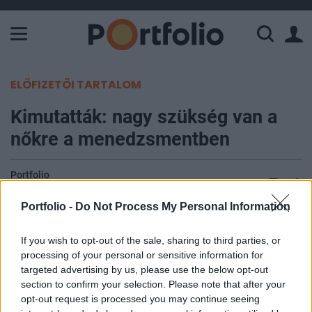
A Paksi Atomerőmű összteljesítménye 226 MW. A Duna vízállá
ELŐFIZETŐI TARTALOM
Kimutatták: nagy szükség van a
nőkre a menedzsmentben
Portfolio
2012. május 31. 11:58
Portfolio -
Do Not Process My Personal Information
Egy friss kutatás eredményei alapján erős pozitív
If you wish to opt-out of the sale, sharing to third parties, or
kapcsolat áll fenn az egyes társaságok vezetői
processing of your personal or sensitive information for
összetételének sokoldalúsága és az
targeted advertising by us, please use the below opt-out
eredményességük között. A számok igen
section to confirm your selection. Please note that after your
meggyőzőek: a diverzifikált menedzsmenttel
opt-out request is processed you may continue seeing