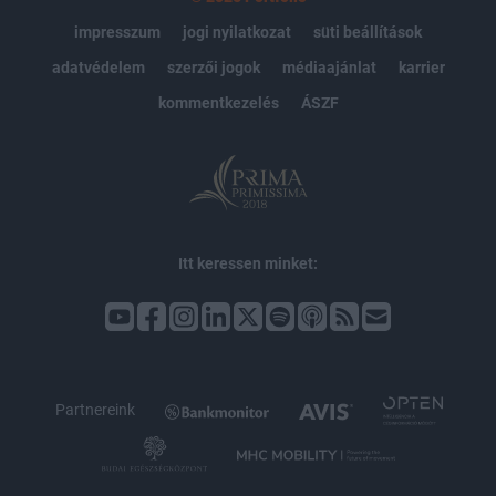
impresszum
jogi nyilatkozat
süti beállítások
adatvédelem
szerzői jogok
médiaajánlat
karrier
kommentkezelés
ÁSZF
Itt keressen minket:
Partnereink