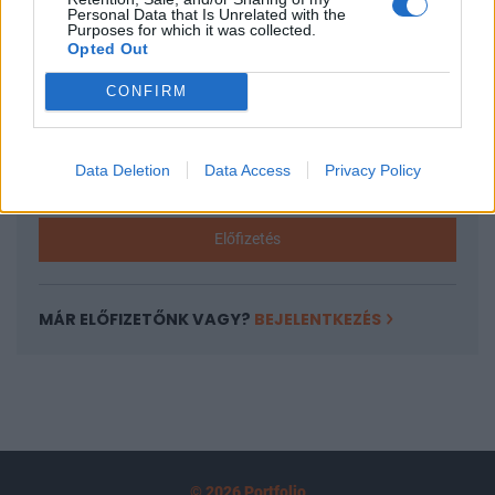
A keresett cikk a portfolio.hu hírarchívumához
Personal Data that Is Unrelated with the
Purposes for which it was collected.
tartozik, melynek olvasása előfizetéses
Opted Out
regisztrációhoz kötött.
CONFIRM
Az előfizetés a következőket tartalmazza:
Portfolio.hu teljes cikkarchívum
Kötéslisták: BÉT elmúlt 2 év napon belüli
Data Deletion
Data Access
Privacy Policy
kötéslistái
Előfizetés
MÁR ELŐFIZETŐNK VAGY?
BEJELENTKEZÉS
© 2026 Portfolio