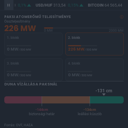
F
362,10
0,1%
USD/HUF
313,54
0,15%
BITCOIN
64 565,44
-0
PAKSI ATOMERŐMŰ TELJESÍTMÉNYE
Összteljesítmény
226 MW
0 MW
2000 MW
1. blokk
2. blokk
0 MW
226 MW
/ 500 MW
/ 500 MW
3. blokk
4. blokk
0 MW
0 MW
/ 500 MW
/ 500 MW
DUNA VÍZÁLLÁSA PAKSNÁL
-131 cm
-144cm
-134cm
biztonsági határ
leállási küszöb
Forrás: OVF, HAEA