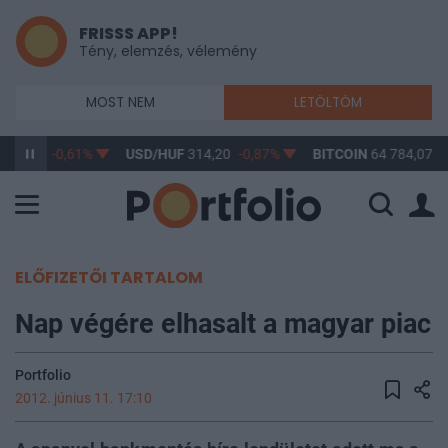
FRISSS APP!
Tény, elemzés, vélemény
MOST NEM
LETÖLTÖM
363,17
-0,61%
USD/HUF
314,20
-0,87%
BITCOIN
64 784,07
-
ELŐFIZETŐI TARTALOM
Nap végére elhasalt a magyar piac
Portfolio
2012. június 11. 17:10