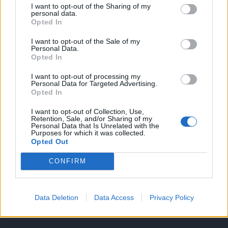
I want to opt-out of the Sharing of my
A keresett cikk a portfolio.hu hírarchívumához
personal data.
Opted In
tartozik, melynek olvasása előfizetéses
regisztrációhoz kötött.
I want to opt-out of the Sale of my
Personal Data.
Az előfizetés a következőket tartalmazza:
Opted In
Portfolio.hu teljes cikkarchívum
I want to opt-out of processing my
Kötéslisták: BÉT elmúlt 2 év napon belüli
Personal Data for Targeted Advertising.
Opted In
kötéslistái
I want to opt-out of Collection, Use,
Retention, Sale, and/or Sharing of my
Előfizetés
Personal Data that Is Unrelated with the
Purposes for which it was collected.
Opted Out
MÁR ELŐFIZETŐNK VAGY?
BEJELENTKEZÉS
CONFIRM
Data Deletion
Data Access
Privacy Policy