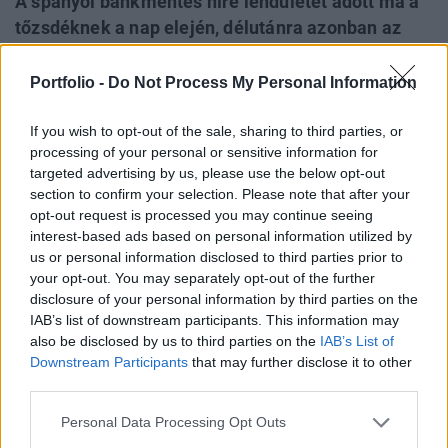
A spanyol bankmentés híre lendületet adott ma a
tőzsdéknek a nap elején, délutánra azonban az
optimizmus megfogyatkozott, ahogy az amerikai
piacokon a nyitást követően fokozatosan
Portfolio -
Do Not Process My Personal Information
csorogtak lefelé az indexek. A BUX-ot nap végére
szépen lenyomták, a kereskedést végül 1,3-os
If you wish to opt-out of the sale, sharing to third parties, or
processing of your personal or sensitive information for
mínuszban fejezte be, ezzel a régióban a
targeted advertising by us, please use the below opt-out
leggyengébb teljesítményt mutatta.
section to confirm your selection. Please note that after your
opt-out request is processed you may continue seeing
Optimista hangulatban indult a hét első napja a tőzsdéken,
interest-based ads based on personal information utilized by
annak örömére, hogy az Európai Unió 100 milliárd eurót
us or personal information disclosed to third parties prior to
szán a spanyol bankrendszer megerősítésére. Ez egyébként
your opt-out. You may separately opt-out of the further
nagyobb összeg lenne, mint amekkora potenciális
disclosure of your personal information by third parties on the
IAB’s list of downstream participants. This information may
tőkehiányról az eddig megjelent elemzések szóltak, így
also be disclosed by us to third parties on the
IAB’s List of
egyfajta nyugtató üzenetet jelentett a piacok számára. A
Downstream Participants
that may further disclose it to other
jókedvet emellett a hétvégén megjelent...
third parties.
Personal Data Processing Opt Outs
KEDVES OLVASÓNK!