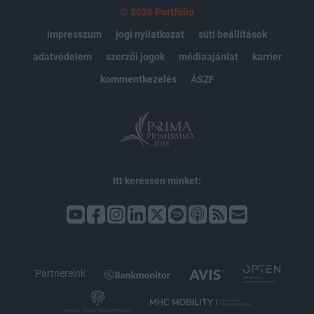
© 2026 Portfolio
impresszum
jogi nyilatkozat
süti beállítások
adatvédelem
szerzői jogok
médiaajánlat
karrier
kommentkezelés
ÁSZF
Itt keressen minket:
Partnereink