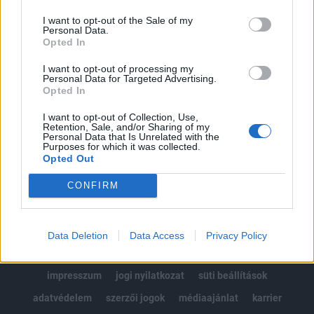
Az előfizetés a következőket tartalmazza:
I want to opt-out of the Sale of my
Portfolio.hu teljes cikkarchívum
Personal Data.
Kötéslisták: BÉT elmúlt 2 év napon belüli
Opted In
kötéslistái
I want to opt-out of processing my
Personal Data for Targeted Advertising.
Opted In
Előfizetés
I want to opt-out of Collection, Use,
Retention, Sale, and/or Sharing of my
Personal Data that Is Unrelated with the
MÁR ELŐFIZETŐNK VAGY?
BEJELENTKEZÉS
Purposes for which it was collected.
Opted Out
CONFIRM
Data Deletion
Data Access
Privacy Policy
© 2026 Portfolio
impresszum
jogi nyilatkozat
süti beállítások
adatvédelem
szerzői jogok
médiaajánlat
karrier