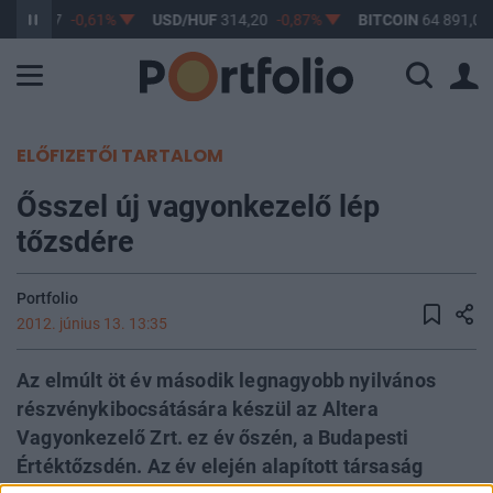
F
363,17
-0,61%
USD/HUF
314,20
-0,87%
BITCOIN
64 891,06
ELŐFIZETŐI TARTALOM
Ősszel új vagyonkezelő lép
tőzsdére
Portfolio
2012. június 13. 13:35
Az elmúlt öt év második legnagyobb nyilvános
részvénykibocsátására készül az Altera
Vagyonkezelő Zrt. ez év őszén, a Budapesti
Értéktőzsdén. Az év elején alapított társaság