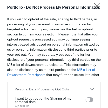
várakozásai szerint - a jegyzést követően - a cég
saját tőkéje meghaladja majd a 2 milliárd forintot,
Portfolio -
Do Not Process My Personal Information
középtávú terveik között pedig az "A" kategóriába
és a BUX kosárba kerülés is szerepel.
If you wish to opt-out of the sale, sharing to third parties, or
processing of your personal or sensitive information for
targeted advertising by us, please use the below opt-out
Tőzsdei részvénykibocsátással vonna be friss tőkét a 2012
section to confirm your selection. Please note that after your
januárjában 100 millió forintos alaptőkével és 100 millió
opt-out request is processed you may continue seeing
forintos tőketartalékkal létrehozott Altera Vagyonkezelő Zrt.
interest-based ads based on personal information utilized by
A 32 részvényes által, zárt körben megalapított társaság
us or personal information disclosed to third parties prior to
várhatóan ez év őszén lép a Budapesti Értéktőzsdére (BÉT),
your opt-out. You may separately opt-out of the further
amely az igazgatóság tervei szerint - a jegyzést követően
disclosure of your personal information by third parties on the
várhatóan...
IAB’s list of downstream participants. This information may
also be disclosed by us to third parties on the
IAB’s List of
Downstream Participants
that may further disclose it to other
KEDVES OLVASÓNK!
third parties.
A keresett cikk a portfolio.hu hírarchívumához
Personal Data Processing Opt Outs
tartozik, melynek olvasása előfizetéses
I want to opt-out of the Sharing of my
regisztrációhoz kötött.
personal data.
Opted In