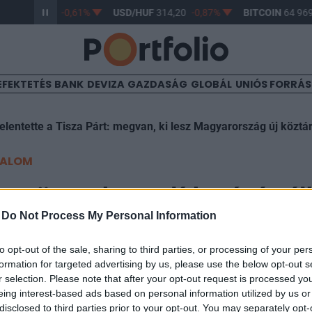
/HUF
363,17
-0,61%
USD/HUF
314,20
-0,87%
BITCOIN
64 969
EFEKTETÉS
BANK
DEVIZA
GAZDASÁG
GLOBÁL
UNIÓS FORRÁ
elentette a Tisza Párt: megvan, ki lesz Magyarország új köztá
TALOM
n összehasonlíthatóvá vál
-
Do Not Process My Personal Information
 és a gázszámla
to opt-out of the sale, sharing to third parties, or processing of your per
formation for targeted advertising by us, please use the below opt-out s
r selection. Please note that after your opt-out request is processed y
eing interest-based ads based on personal information utilized by us or
disclosed to third parties prior to your opt-out. You may separately opt-