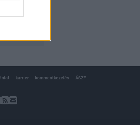
ánlat
karrier
kommentkezelés
ÁSZF