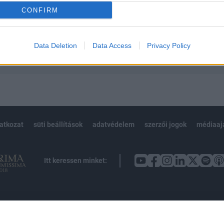
CONFIRM
Előfizetés
Data Deletion
Data Access
Privacy Policy
NK VAGY?
BEJELENTKEZÉS
latkozat
süti beállítások
adatvédelem
szerzői jogok
médiaaj
Itt keressen minket: