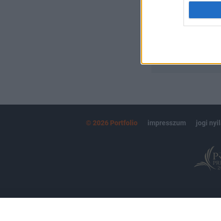
MÁR ELŐFIZETŐ
© 2026 Portfolio
impresszum
jogi nyi
Partnereink