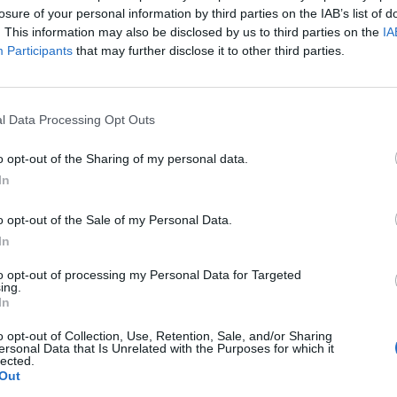
sak a villanyszámlán szerepel majd a fogyasztás kWh
losure of your personal information by third parties on the IAB’s list of
 A várhatóan legkorábban 2014 októberében életbe lép
. This information may also be disclosed by us to third parties on the
IA
Participants
that may further disclose it to other third parties.
sára könnyebben össze lehet majd hasonlítani a gáz- 
 - olvasható az IP Systems társaság közleményében.
 Unió országaiban különböző mértékegységek alapján számolják
l Data Processing Opt Outs
rgia - mennyiségét. A tagállamok számára azonban az országok
nnyítésére az uniós döntéshozók várhatóan legkorábban 2014 
o opt-out of the Sharing of my personal data.
 kWh használatát. "A térségben különböző mértékegységeket...
In
o opt-out of the Sale of my Personal Data.
ASÓNK!
In
a portfolio.hu hírarchívumához tartozik, melynek olvasása előf
to opt-out of processing my Personal Data for Targeted
ing.
ötött.
In
övetkezőket tartalmazza:
o opt-out of Collection, Use, Retention, Sale, and/or Sharing
 teljes cikkarchívum
ersonal Data that Is Unrelated with the Purposes for which it
lected.
 BÉT elmúlt 2 év napon belüli
Out