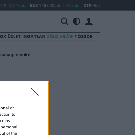
,12
0,12%
BUX
148 632,55
1,41%
OTP
46 890
2,16%
MO
SOK
ÜZLET
INGATLAN
ZÖLD VILÁG
TŐZSDE
rsasági elnöke
hat a
sonal or
ection to
ou may
 personal
out of the