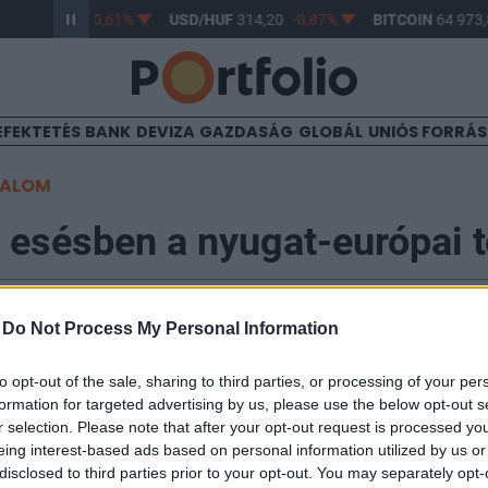
HUF
363,17
-0,61%
USD/HUF
314,20
-0,87%
BITCOIN
64 973,
EFEKTETÉS
BANK
DEVIZA
GAZDASÁG
GLOBÁL
UNIÓS FORRÁ
TALOM
esésben a nyugat-európai 
-
Do Not Process My Personal Information
to opt-out of the sale, sharing to third parties, or processing of your per
akrogazdasági hír is érkezik, de a kereskedők figyel
formation for targeted advertising by us, please use the below opt-out s
holnap megrendezésre kerülő Európai Uniós csúcs les
r selection. Please note that after your opt-out request is processed y
regkontinens adósságproblémáinak részbeni megoldásá
eing interest-based ads based on personal information utilized by us or
pette az irányadó európai indexek a kereskedést neg
disclosed to third parties prior to your opt-out. You may separately opt-