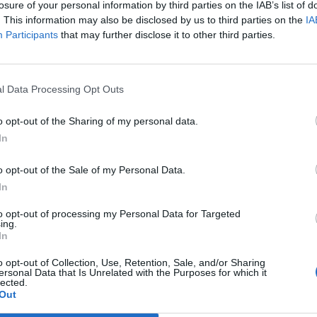
losure of your personal information by third parties on the IAB’s list of
zdték.
. This information may also be disclosed by us to third parties on the
IA
Participants
that may further disclose it to other third parties.
edésre kisebb hatással lehet az USA-ból érkező GDP és heti fris
 szerint az évesített első negyedéves amerikai GDP 1,9%-kal eme
segélykérelmek számát az elemzők 385 000-re becsülik a korábbi
nek fókuszában valószínűleg a ma kezdődő uniós...
l Data Processing Opt Outs
o opt-out of the Sharing of my personal data.
ASÓNK!
In
a portfolio.hu hírarchívumához tartozik, melynek olvasása előf
o opt-out of the Sale of my Personal Data.
ötött.
In
övetkezőket tartalmazza:
to opt-out of processing my Personal Data for Targeted
 teljes cikkarchívum
ing.
In
 BÉT elmúlt 2 év napon belüli
o opt-out of Collection, Use, Retention, Sale, and/or Sharing
ersonal Data that Is Unrelated with the Purposes for which it
lected.
Előfizetés
Out