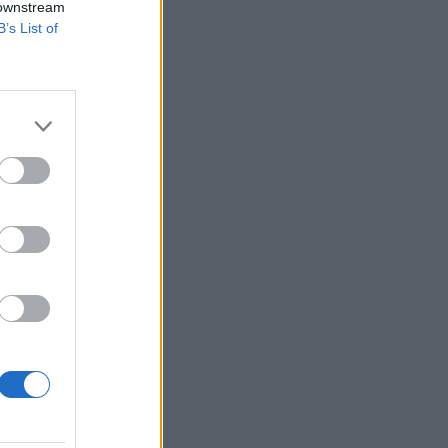
 downstream
B’s List of
s munkaerőpiaci
lkedhet, míg a heti
 387 000 helyett. A
izetéses