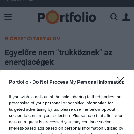
A Paksi Atomerőmű összteljesítménye 402 MW. A Duna vízállá
ELŐFIZETŐI TARTALOM
Egyelőre nem "trükköznek" az
energiacégek
Portfolio
Portfolio -
Do Not Process My Personal Information
2013. január 07. 14:53
If you wish to opt-out of the sale, sharing to third parties, or
Egyeztetett egymással a rezsicsökkentést
processing of your personal or sensitive information for
felügyelő kormánybizottság és kormánypárti
targeted advertising by us, please use the below opt-out
munkacsoport. A kormány megerősítette, hogy
section to confirm your selection. Please note that after your
opt-out request is processed you may continue seeing
mindent megtesz annak érdekében, hogy minden
interest-based ads based on personal information utilized by
háztartásban érvényesüljön a januári 10%-os