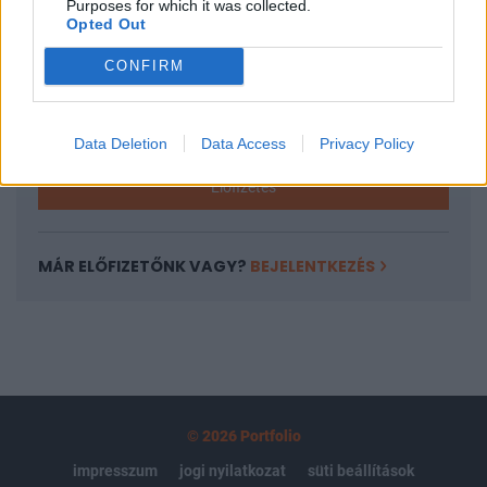
Purposes for which it was collected.
regisztrációhoz kötött.
Opted Out
Az előfizetés a következőket tartalmazza:
CONFIRM
Portfolio.hu teljes cikkarchívum
Kötéslisták: BÉT elmúlt 2 év napon belüli
kötéslistái
Data Deletion
Data Access
Privacy Policy
Előfizetés
MÁR ELŐFIZETŐNK VAGY?
BEJELENTKEZÉS
© 2026 Portfolio
impresszum
jogi nyilatkozat
süti beállítások