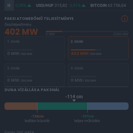
364,58
0,39%
USD/HUF
315,82
0,51%
BITCOIN
63 756,04
-1
PAKSI ATOMERŐMŰ TELJESÍTMÉNYE
Összteljesítmény
402 MW
0 MW
2000 MW
1. blokk
2. blokk
0 MW
402 MW
/ 500 MW
/ 500 MW
3. blokk
4. blokk
0 MW
0 MW
/ 500 MW
/ 500 MW
DUNA VÍZÁLLÁSA PAKSNÁL
-114 cm
-134cm
-107cm
leállási küszöb
teljes működés
Forrás: OVF, HAEA