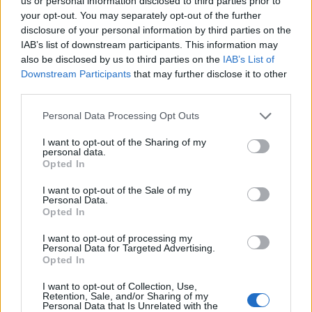
us or personal information disclosed to third parties prior to
tarifavágás. A felek eddigi tapasztalati alapján a
your opt-out. You may separately opt-out of the further
szolgáltatók megfelelően működnek együtt az
disclosure of your personal information by third parties on the
IAB’s list of downstream participants. This information may
árcsökkentés érvényesítésében - olvasható az
also be disclosed by us to third parties on the
IAB’s List of
Nemzeti Fejlesztési Minisztérium
Downstream Participants
that may further disclose it to other
közleményében.
third parties.
A rezsicsökkentés megvalósulásának nyomon követésére
Personal Data Processing Opt Outs
létrehozott kormánybizottság és kormánypárti
I want to opt-out of the Sharing of my
munkacsoport vezetői az elért eredményekről és az
personal data.
együttműködési lehetőségekről egyeztettek 2013. január 7-
Opted In
én, Budapesten. Fónagy János, a Nemzeti Fejlesztési
I want to opt-out of the Sale of my
Minisztérium parlamenti államtitkára és Németh Szilárd
Personal Data.
Opted In
országgyűlési képviselő megerősítették: a két...
I want to opt-out of processing my
Personal Data for Targeted Advertising.
KEDVES OLVASÓNK!
Opted In
A keresett cikk a portfolio.hu hírarchívumához
I want to opt-out of Collection, Use,
Retention, Sale, and/or Sharing of my
tartozik, melynek olvasása előfizetéses
Personal Data that Is Unrelated with the