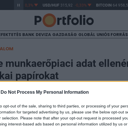
HUF
364,32
-0,3%
USD/HUF
315,92
-0,33%
BITCOIN
64 958,5
EFEKTETÉS
BANK
DEVIZA
GAZDASÁG
GLOBÁL
UNIÓS FORRÁ
TALOM
 munkaerőpiaci adat ellené
kai papírokat
-
Do Not Process My Personal Information
to opt-out of the sale, sharing to third parties, or processing of your per
formation for targeted advertising by us, please use the below opt-out s
tel nélkül pluszban várakoznak a vezető tengerentúli in
r selection. Please note that after your opt-out request is processed y
jelentési szezon elején. Lezajlott délután az EKB kama
eing interest-based ads based on personal information utilized by us or