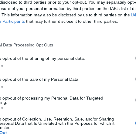
ltozatlanul, 0,75 százalékon hagyta az alapkamatot, a
disclosed to third parties prior to your opt-out. You may separately opt-
egfelelően. Amerikából is érkezett egy fontos makro
losure of your personal information by third parties on the IAB’s list of
. This information may also be disclosed by us to third parties on the
IA
 kérelmek száma rosszabb volt a várt értéknél.
Participants
that may further disclose it to other third parties.
r tették közzé az amerikai új munkanélküli segélykérelmek szám
000 lett, ami kedvezőtlenebb volt a várakozásoknál. Az EKB visz
nyadó rátáját nem módosította. A fél háromkor kezdődő sajtótáj
l Data Processing Opt Outs
 be, hogy a gazdaságot sikerült stabilizálni...
o opt-out of the Sharing of my personal data.
In
ASÓNK!
o opt-out of the Sale of my Personal Data.
a portfolio.hu hírarchívumához tartozik, melynek olvasása előf
In
ötött.
to opt-out of processing my Personal Data for Targeted
övetkezőket tartalmazza:
ing.
In
 teljes cikkarchívum
 BÉT elmúlt 2 év napon belüli
o opt-out of Collection, Use, Retention, Sale, and/or Sharing
ersonal Data that Is Unrelated with the Purposes for which it
lected.
Out