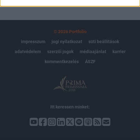
© 2026 Portfolio
impresszum
jogi nyilatkozat
süti beállítások
adatvédelem
szerzői jogok
médiaajánlat
karrier
kommentkezelés
ÁSZF
Itt keressen minket: