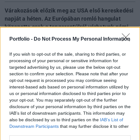
Várakozások előzik meg az USA első kereskedési
napját a héten. Az Európában romló hangulat
közepette csak a tengerentúlról várhatunk némi
pozitív fejleményt. A határidős indexek azonban
Portfolio -
Do Not Process My Personal Information
egyelőre nem vetítenek előre pozitív hangulatot,
az amerikai börze nyitása előtt enyhe mínuszban
If you wish to opt-out of the sale, sharing to third parties, or
tartózkodnak. Míg a Dow 22 ponttal, addig az S&P
processing of your personal or sensitive information for
500 csak 2 ponttal van lentebb a korábbi
targeted advertising by us, please use the below opt-out
section to confirm your selection. Please note that after your
záróértéknél, a Nasdaq pedig nem mozdult el
opt-out request is processed you may continue seeing
jelentősen.
interest-based ads based on personal information utilized by
us or personal information disclosed to third parties prior to
Tegnap zárva tartottak az észak-amerikai tőzsdék, így a
your opt-out. You may separately opt-out of the further
mai nyitást nagy érdeklődés övezi, hiszen közben
disclosure of your personal information by third parties on the
Európában végbement egy jelentős korrekció, ami felveti a
IAB’s list of downstream participants. This information may
kérdést, hogy hogyan fognak a tengerentúlon reagálni rá.
also be disclosed by us to third parties on the
IAB’s List of
Downstream Participants
that may further disclose it to other
Makrogazdasági adat 16 órakor érkezik a Amerikából: a
third parties.
használtlakás értékesítések decemberi számait teszik