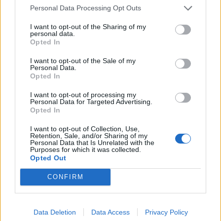
közzé. A várakozások 5,1 milliót...
Personal Data Processing Opt Outs
I want to opt-out of the Sharing of my
personal data.
KEDVES OLVASÓNK!
Opted In
A keresett cikk a portfolio.hu hírarchívumához
I want to opt-out of the Sale of my
tartozik, melynek olvasása előfizetéses
Personal Data.
Opted In
regisztrációhoz kötött.
I want to opt-out of processing my
Az előfizetés a következőket tartalmazza:
Personal Data for Targeted Advertising.
Portfolio.hu teljes cikkarchívum
Opted In
Kötéslisták: BÉT elmúlt 2 év napon belüli
I want to opt-out of Collection, Use,
kötéslistái
Retention, Sale, and/or Sharing of my
Personal Data that Is Unrelated with the
Purposes for which it was collected.
Opted Out
Előfizetés
CONFIRM
MÁR ELŐFIZETŐNK VAGY?
BEJELENTKEZÉS
Data Deletion
Data Access
Privacy Policy