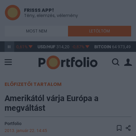
FRISSS APP!
Tény, elemzés, vélemény
MOST NEM
LETÖLTÖM
363,17
-0,61%
USD/HUF
314,20
-0,87%
BITCOIN
64 973,49
0
ELŐFIZETŐI TARTALOM
Amerikától várja Európa a
megváltást
Portfolio
2013. január 22. 14:45