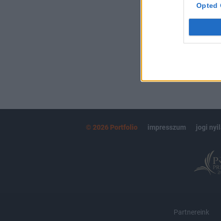
kötéslistái
Opted 
MÁR ELŐFIZETŐ
© 2026 Portfolio
impresszum
jogi nyi
Partnereink