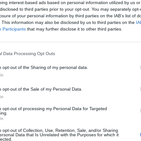
eing interest-based ads based on personal information utilized by us or
disclosed to third parties prior to your opt-out. You may separately opt-
i szerint a Microsoft segítene a bajba jutott számítóg
losure of your personal information by third parties on the IAB’s list of
A hírek szerint a Microsoft akár több milliárd dollárt i
. This information may also be disclosed by us to third parties on the
IA
Participants
that may further disclose it to other third parties.
kai PC-gyártó életben maradjon.
os tranzakció jöhet Több milliárd ollárral segítené a Dellt a Micr
yártó saját részvényeket vegyen vissza és ezzel kivonulhasson a
l Data Processing Opt Outs
illiárd dollárt is áldozna a szoftvergyártó arra, hogy a Dell to
n, így a következő években is a Microsoft szoftvereit...
o opt-out of the Sharing of my personal data.
In
ASÓNK!
o opt-out of the Sale of my Personal Data.
In
a portfolio.hu hírarchívumához tartozik, melynek olvasása előf
ötött.
to opt-out of processing my Personal Data for Targeted
ing.
övetkezőket tartalmazza:
In
 teljes cikkarchívum
o opt-out of Collection, Use, Retention, Sale, and/or Sharing
 BÉT elmúlt 2 év napon belüli
ersonal Data that Is Unrelated with the Purposes for which it
lected.