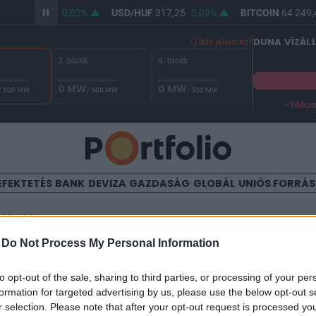
/HUF
365,52
0,03%
USD/HUF
317,25
0,09%
BITCOIN
64 249,4
DUNA VÍZÁL
Mit jelent ez?
3. blokk
4. blokk
0 MW
0 MW
/ 500 MW
/ 500 MW
/ 500 MW
-144c
A Duna vízállása Paksnál -128 cm. A biztonsági határ -144 cm,
EFEKTETÉS
BANK
DEVIZA
GAZDASÁG
GLOBÁL
UNIÓS FORRÁ
TALOM
-
Do Not Process My Personal Information
okat költene a Microsoft a De
to opt-out of the sale, sharing to third parties, or processing of your per
formation for targeted advertising by us, please use the below opt-out s
r selection. Please note that after your opt-out request is processed y