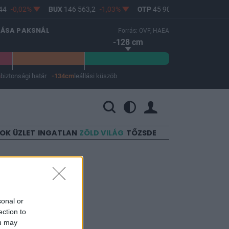
4
-0,02%
BUX
146 563,2
-1,03%
OTP
45 900
-1,82%
MOL
LÁSA PAKSNÁL
Forrás: OVF, HAEA
-128 cm
m
biztonsági határ
-134cm
leállási küszöb
 a leállási küszöb -134 cm.
SOK
ÜZLET
INGATLAN
ZÖLD VILÁG
TŐZSDE
llre
sonal or
ection to
ou may