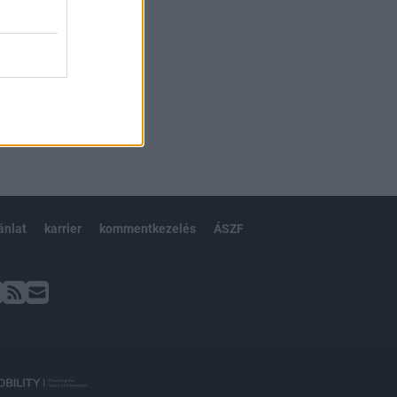
ánlat
karrier
kommentkezelés
ÁSZF