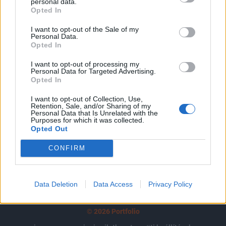
tartozik, melynek olvasása előfizetéses
personal data.
Opted In
regisztrációhoz kötött.
I want to opt-out of the Sale of my
Az előfizetés a következőket tartalmazza:
Personal Data.
Opted In
Portfolio.hu teljes cikkarchívum
Kötéslisták: BÉT elmúlt 2 év napon belüli
I want to opt-out of processing my
kötéslistái
Personal Data for Targeted Advertising.
Opted In
Előfizetés
I want to opt-out of Collection, Use,
Retention, Sale, and/or Sharing of my
Personal Data that Is Unrelated with the
Purposes for which it was collected.
Opted Out
MÁR ELŐFIZETŐNK VAGY?
BEJELENTKEZÉS
CONFIRM
Data Deletion
Data Access
Privacy Policy
© 2026 Portfolio