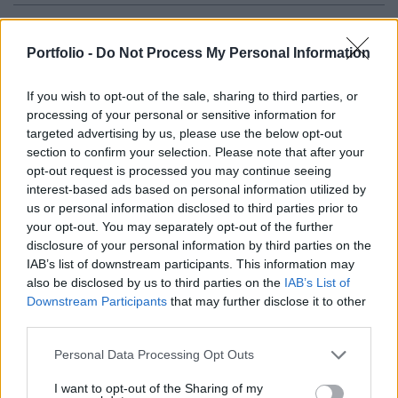
Ma tartotta az Elmű és az Émász is az éves rendes
közgyűlését, melyen jóváhagyták a menedzsment
Portfolio -
Do Not Process My Personal Information
papíronkénti 1 700 illetve 1 400 forintos
If you wish to opt-out of the sale, sharing to third parties, or
osztalékjavaslatát továbbá elfogadásra kerültek a
processing of your personal or sensitive information for
tavalyi éves beszámolók is.
targeted advertising by us, please use the below opt-out
section to confirm your selection. Please note that after your
A délelőtt tartott éves rendes közgyűlésen 5 968 473 db
opt-out request is processed you may continue seeing
szavazórészvény, a szavazásra jogosító részvények
interest-based ads based on personal information utilized by
98,26%-a volt képviselve . A részvényesek elfogadták a
us or personal information disclosed to third parties prior to
menedzsment 1 700 forintos osztalékjavaslatát, mely az
your opt-out. You may separately opt-out of the further
disclosure of your personal information by third parties on the
előző záróárral számolva 12,54 százalékos
IAB’s list of downstream participants. This information may
osztalékhozamot jelent. Az osztalékfizetés kezdő időpontja
also be disclosed by us to third parties on the
IAB’s List of
2013. május 13. Az Émász szintén délelőtt...
Downstream Participants
that may further disclose it to other
third parties.
KEDVES OLVASÓNK!
Personal Data Processing Opt Outs
A keresett cikk a portfolio.hu hírarchívumához
I want to opt-out of the Sharing of my