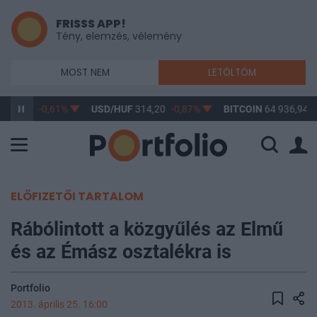
FRISSS APP!
Tény, elemzés, vélemény
MOST NEM
LETÖLTÖM
363,17
-0,61%
USD/HUF
314,20
-0,87%
BITCOIN
64 936,94
1
ELŐFIZETŐI TARTALOM
Rábólintott a közgyűlés az Elmű
és az Émász osztalékra is
Portfolio
2013. április 25. 16:00