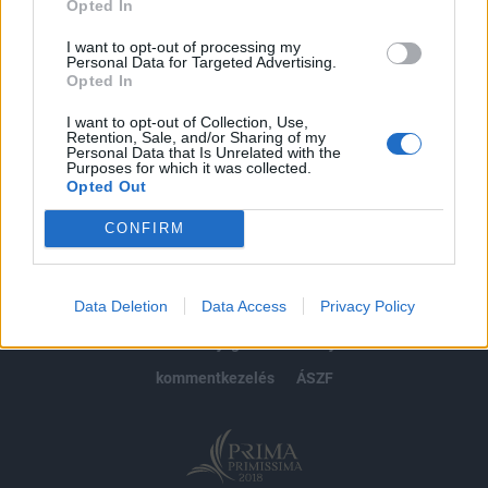
Opted In
Előfizetés
I want to opt-out of processing my
Personal Data for Targeted Advertising.
Opted In
MÁR ELŐFIZETŐNK VAGY?
BEJELENTKEZÉS
I want to opt-out of Collection, Use,
Retention, Sale, and/or Sharing of my
Personal Data that Is Unrelated with the
Purposes for which it was collected.
Opted Out
CONFIRM
© 2026 Portfolio
Data Deletion
Data Access
Privacy Policy
impresszum
jogi nyilatkozat
süti beállítások
adatvédelem
szerzői jogok
médiaajánlat
karrier
kommentkezelés
ÁSZF