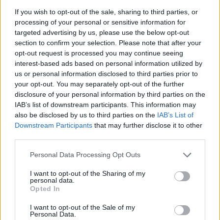
Egyre kisebb térben mozog az OTP árfolyama, így
If you wish to opt-out of the sale, sharing to third parties, or
hamarosan akár nagyobb mozgás sem lenne meglepő a
processing of your personal or sensitive information for
papírtól Fentről a 4600 forint és az 50 napos mozgóátlag
targeted advertising by us, please use the below opt-out
tolja lefelé a kurzust, míg lentről egy rövid emelkedő
section to confirm your selection. Please note that after your
opt-out request is processed you may continue seeing
trendvonal. Felfelé ellenállások 4700 és 4940 forintnál, míg
interest-based ads based on personal information utilized by
lent támasz 4400 erősebb 4200 forintnál, itt egy rés és a
us or personal information disclosed to third parties prior to
200 napos mozgóátlag erősíti a szintet.A...
your opt-out. You may separately opt-out of the further
disclosure of your personal information by third parties on the
IAB’s list of downstream participants. This information may
KEDVES OLVASÓNK!
also be disclosed by us to third parties on the
IAB’s List of
Downstream Participants
that may further disclose it to other
A keresett cikk a portfolio.hu hírarchívumához
third parties.
tartozik, melynek olvasása előfizetéses
regisztrációhoz kötött.
Personal Data Processing Opt Outs
Az előfizetés a következőket tartalmazza:
I want to opt-out of the Sharing of my
personal data.
Portfolio.hu teljes cikkarchívum
Opted In
Kötéslisták: BÉT elmúlt 2 év napon belüli
kötéslistái
I want to opt-out of the Sale of my
Personal Data.