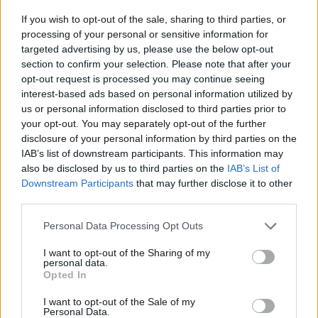
A tranzakció zárása a szükséges hatósági jóváhagyások
If you wish to opt-out of the sale, sharing to third parties, or
és egyéb zárási feltételek teljesülését követően várható. A
processing of your personal or sensitive information for
lépéssel a 4iG S&D belép a forgószárnyas légijárművek
targeted advertising by us, please use the below opt-out
section to confirm your selection. Please note that after your
karbantartási és modernizációs piacára, ami a 4iG Csoport
opt-out request is processed you may continue seeing
azon törekvését erősíti, hogy a légi járművek teljes
interest-based ads based on personal information utilized by
életciklusát lefedő, integrált ipari és szolgáltatási
us or personal information disclosed to third parties prior to
képességeket építsen...
your opt-out. You may separately opt-out of the further
disclosure of your personal information by third parties on the
IAB’s list of downstream participants. This information may
KEDVES OLVASÓNK!
also be disclosed by us to third parties on the
IAB’s List of
Downstream Participants
that may further disclose it to other
A keresett cikk a portfolio.hu hírarchívumához
third parties.
tartozik, melynek olvasása előfizetéses
regisztrációhoz kötött.
Personal Data Processing Opt Outs
Az előfizetés a következőket tartalmazza:
I want to opt-out of the Sharing of my
personal data.
Portfolio.hu teljes cikkarchívum
Opted In
Kötéslisták: BÉT elmúlt 2 év napon belüli
I want to opt-out of the Sale of my
kötéslistái
Personal Data.