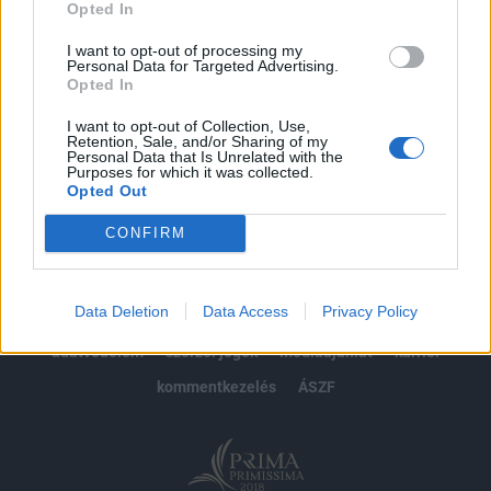
Opted In
Előfizetés
I want to opt-out of processing my
Personal Data for Targeted Advertising.
Opted In
MÁR ELŐFIZETŐNK VAGY?
BEJELENTKEZÉS
I want to opt-out of Collection, Use,
Retention, Sale, and/or Sharing of my
Personal Data that Is Unrelated with the
Purposes for which it was collected.
Opted Out
CONFIRM
© 2026 Portfolio
Data Deletion
Data Access
Privacy Policy
impresszum
jogi nyilatkozat
süti beállítások
adatvédelem
szerzői jogok
médiaajánlat
karrier
kommentkezelés
ÁSZF