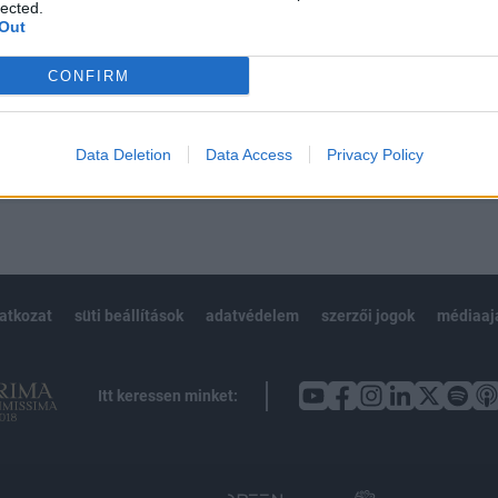
 BÉT elmúlt 2 év napon belüli
lected.
Out
CONFIRM
Előfizetés
Data Deletion
Data Access
Privacy Policy
NK VAGY?
BEJELENTKEZÉS
latkozat
süti beállítások
adatvédelem
szerzői jogok
médiaaj
Itt keressen minket: