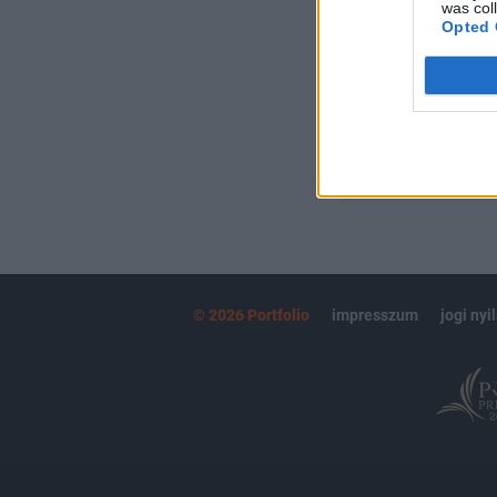
Kötéslisták:
was col
Opted 
kötéslistái
MÁR ELŐFIZETŐ
© 2026 Portfolio
impresszum
jogi nyi