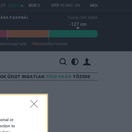
01
0,03%
BUX
0
OTP
45 900
0%
MOL
4 700
1,29%
LÁSA PAKSNÁL
Forrás: OVF, HAEA
-127 cm
m
biztonsági határ
-134cm
leállási küszöb
 a leállási küszöb -134 cm.
SOK
ÜZLET
INGATLAN
ZÖLD VILÁG
TŐZSDE
jóriás
sonal or
ection to