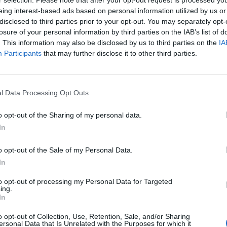
r selection. Please note that after your opt-out request is processed y
eing interest-based ads based on personal information utilized by us or
disclosed to third parties prior to your opt-out. You may separately opt-
dollárért eladja a Castrol kenőanyaggyártóban lévő 65 
losure of your personal information by third parties on the IAB’s list of
tonepeak befektetési társaságnak, ezzel 10,1 milliárd 
. This information may also be disclosed by us to third parties on the
IA
latot és tovább haladva 20 milliárd dolláros eszközérté
Participants
that may further disclose it to other third parties.
esítése felé - írta a Cnbc.
t Day 2026Október 21-én jön a Portfolio Investment Day 2026, a
l Data Processing Opt Outs
k a választ a befektetőket leginkább foglalkoztató kérdésekre. M
 következő évek nyertesei, mire számíthatunk a részvény-, kötvény
o opt-out of the Sharing of my personal data.
ogyan érdemes portfóliót építeni egy gyorsan változó...
In
o opt-out of the Sale of my Personal Data.
ASÓNK!
In
a portfolio.hu hírarchívumához tartozik, melynek olvasása előf
to opt-out of processing my Personal Data for Targeted
ötött.
ing.
In
övetkezőket tartalmazza:
 teljes cikkarchívum
o opt-out of Collection, Use, Retention, Sale, and/or Sharing
ersonal Data that Is Unrelated with the Purposes for which it