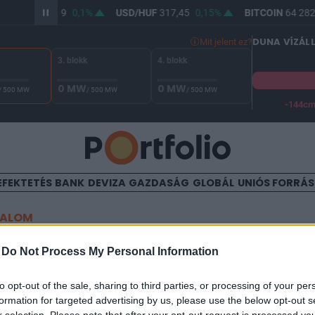
R/HUF
365,79
0,1%
USD/HUF
317,45
0,15%
BITCOIN
64 282,
DUNA VÍZÁL
Mit jelent ez?
3. blokk
4. blokk
0 MW
0 MW
/ 500 MW
/ 500 MW
/ 500 MW
-144c
A Duna vízállása Paksnál -127 cm. A biztonsági határ -144 cm,
EFEKTETÉS
BANK
DEVIZA
GAZDASÁG
GLOBÁL
UNIÓS FORRÁ
TALOM
s üzletet jelentett be az ola
-
Do Not Process My Personal Information
to opt-out of the sale, sharing to third parties, or processing of your per
formation for targeted advertising by us, please use the below opt-out s
:20