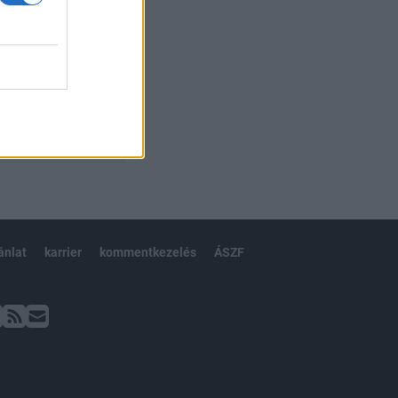
ánlat
karrier
kommentkezelés
ÁSZF