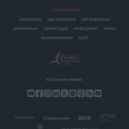
© 2026 Portfolio
impresszum
jogi nyilatkozat
süti beállítások
adatvédelem
szerzői jogok
médiaajánlat
karrier
kommentkezelés
ÁSZF
Itt keressen minket:
Partnereink