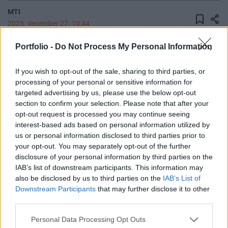
MTI
2025. december 27. 10:44
Portfolio -
Do Not Process My Personal Information
A szálló por miatt veszélyessé vált a levegő
minősége a Sajó völgyében a Nemzeti
If you wish to opt-out of the sale, sharing to third parties, or
Népegészségügyi és Gyógyszerészeti Központ
processing of your personal or sensitive information for
(NNGYK) szombaton közzétett, az előző napi
targeted advertising by us, please use the below opt-out
méréseket ismertető térképe szerint.
section to confirm your selection. Please note that after your
opt-out request is processed you may continue seeing
A levegőhigiénés index rendszere négy kategóriát
interest-based ads based on personal information utilized by
us or personal information disclosed to third parties prior to
tartalmaz: elfogadható, kifogásolt, egészségtelen és
your opt-out. You may separately opt-out of the further
veszélyes. A szombaton közölt adatok szerint veszélyes a
disclosure of your personal information by third parties on the
Sajó völgyében Putnok és Sajószentpéter levegőjének
IAB’s list of downstream participants. This information may
minősége, Kazincbarcikáé pedig egészségtelen.
also be disclosed by us to third parties on the
IAB’s List of
Mosonmagyaróvár, Tatabánya, Békéscsaba, Salgótarján és
Downstream Participants
that may further disclose it to other
Miskolc levegőjének minősége kifogásolt. A többi...
third parties.
Personal Data Processing Opt Outs