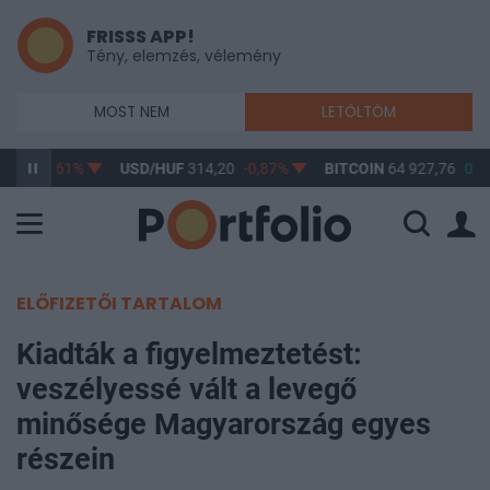
FRISSS APP!
Tény, elemzés, vélemény
MOST NEM
LETÖLTÖM
3,17
-0,61%
USD/HUF
314,20
-0,87%
BITCOIN
64 927,76
0,0
ELŐFIZETŐI TARTALOM
Kiadták a figyelmeztetést:
veszélyessé vált a levegő
minősége Magyarország egyes
részein