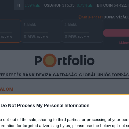
HUF
363,86
0,59%
USD/HUF
315,35
0,73%
BITCOIN
64 422,1
DUNA VÍZÁL
Mit jelent ez?
3. blokk
4. blokk
0 MW
0 MW
/ 500 MW
/ 500 MW
/ 500 MW
-144c
A Duna vízállása Paksnál -130 cm. A biztonsági határ -144 cm,
EFEKTETÉS
BANK
DEVIZA
GAZDASÁG
GLOBÁL
UNIÓS FORRÁ
TALOM
t a tél New Yorkra, légijárat
-
Do Not Process My Personal Information
örölték
to opt-out of the sale, sharing to third parties, or processing of your per
formation for targeted advertising by us, please use the below opt-out s