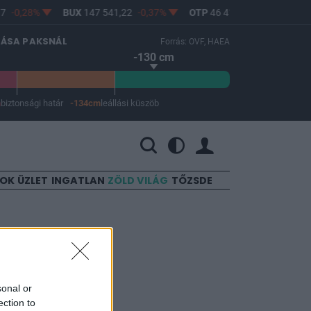
7
-0,28%
BUX
147 541,22
-0,37%
OTP
46 410
-0,73%
MO
LÁSA PAKSNÁL
Forrás: OVF, HAEA
-130 cm
m
biztonsági határ
-134cm
leállási küszöb
 a leállási küszöb -134 cm.
SOK
ÜZLET
INGATLAN
ZÖLD VILÁG
TŐZSDE
ok
sonal or
ection to