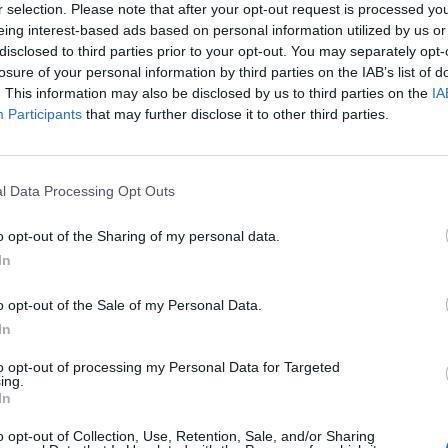
r selection. Please note that after your opt-out request is processed y
eing interest-based ads based on personal information utilized by us or
:15
disclosed to third parties prior to your opt-out. You may separately opt-
losure of your personal information by third parties on the IAB’s list of
okban 60 millió ember lakóhelyére adtak ki rendkívüli 
. This information may also be disclosed by us to third parties on the
IA
etést, vagy riasztást pénteken, északkeleten már több 
Participants
that may further disclose it to other third parties.
ek.
ban csak New York városi repülőterein a 800-at közelítette a tör
l Data Processing Opt Outs
 közlekedett. A meteorológusok nehezedő közlekedési viszonyok
gyik legforgalmasabb hétvégéje előtt. A karácsonyi ünnepek és
o opt-out of the Sharing of my personal data.
ban több mint 122 millió ember tervezett...
In
o opt-out of the Sale of my Personal Data.
ASÓNK!
In
a portfolio.hu hírarchívumához tartozik, melynek olvasása előf
to opt-out of processing my Personal Data for Targeted
ötött.
ing.
In
övetkezőket tartalmazza:
o opt-out of Collection, Use, Retention, Sale, and/or Sharing
 teljes cikkarchívum