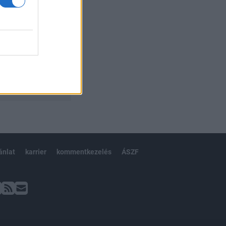
ánlat
karrier
kommentkezelés
ÁSZF