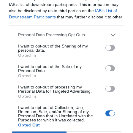
IAB’s list of downstream participants. This information may
szükségessé.
also be disclosed by us to third parties on the
IAB’s List of
Downstream Participants
that may further disclose it to other
Portfolio Investment Day 2026Október 21-én jön a Portfolio
third parties.
Investment Day 2026, ahol a piac vezető szakértőivel
keressük a választ a befektetőket leginkább foglalkoztató
Personal Data Processing Opt Outs
kérdésekre. Meddig tarthat az AI-rali, kik lehetnek a
I want to opt-out of the Sharing of my
következő évek nyertesei, mire számíthatunk a részvény-,
personal data.
kötvény-, nyersanyag- és kriptopiacokon, és hogyan
Opted In
érdemes portfóliót építeni egy gyorsan változó...
I want to opt-out of the Sale of my
Personal Data.
Opted In
KEDVES OLVASÓNK!
I want to opt-out of processing my
Personal Data for Targeted Advertising.
A keresett cikk a portfolio.hu hírarchívumához
Opted In
tartozik, melynek olvasása előfizetéses
regisztrációhoz kötött.
I want to opt-out of Collection, Use,
Retention, Sale, and/or Sharing of my
Personal Data that Is Unrelated with the
Az előfizetés a következőket tartalmazza:
Purposes for which it was collected.
Opted Out
Portfolio.hu teljes cikkarchívum
Kötéslisták: BÉT elmúlt 2 év napon belüli