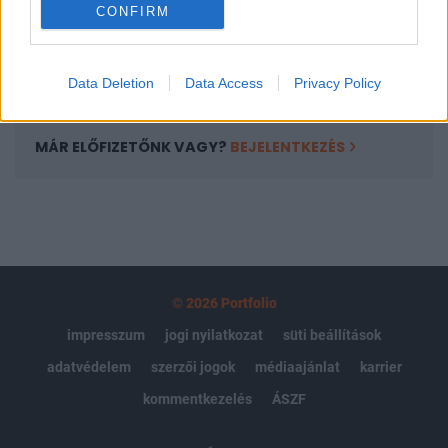
CONFIRM
kötéslistái
Előfizetés
Data Deletion
Data Access
Privacy Policy
MÁR ELŐFIZETŐNK VAGY?
BEJELENTKEZÉS
© 2026 Portfolio
impresszum
jogi nyilatkozat
süti beállítások
adatvédelem
szerzői jogok
médiaajánlat
karrier
kommentkezelés
ÁSZF