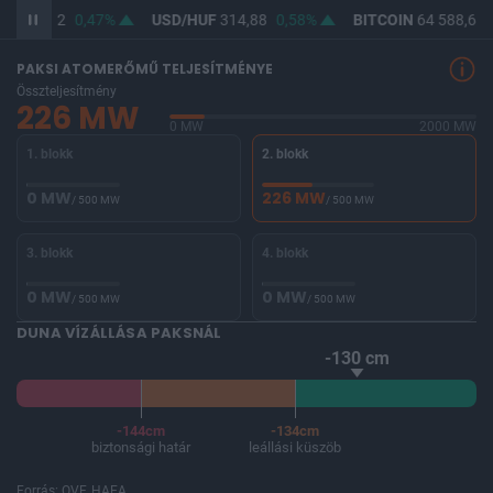
UF
363,42
0,47%
USD/HUF
314,88
0,58%
BITCOIN
64 588,64
PAKSI ATOMERŐMŰ TELJESÍTMÉNYE
Összteljesítmény
226 MW
0 MW
2000 MW
1. blokk
2. blokk
0 MW
226 MW
/ 500 MW
/ 500 MW
3. blokk
4. blokk
0 MW
0 MW
/ 500 MW
/ 500 MW
DUNA VÍZÁLLÁSA PAKSNÁL
-130 cm
-144cm
-134cm
biztonsági határ
leállási küszöb
Forrás: OVF, HAEA