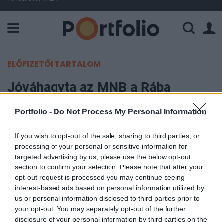
A Paksi Atomerőmű összteljesítménye 226 MW. A Duna vízállá
ELŐFIZETŐI TARTALOM
Jóváhagyta az MNB a Rába
részvényeire szóló nyilvános
Portfolio -
Do Not Process My Personal Information
vételi ajánlatot
If you wish to opt-out of the sale, sharing to third parties, or
Portfolio
processing of your personal or sensitive information for
2026. március 20. 08:20
targeted advertising by us, please use the below opt-out
section to confirm your selection. Please note that after your
opt-out request is processed you may continue seeing
A Magyar Nemzeti Bank jóváhagyta a 4iG
interest-based ads based on personal information utilized by
leányvállalata által a Rába részvényeire benyújtott
us or personal information disclosed to third parties prior to
kötelező nyilvános vételi ajánlatot, amely a cseh
your opt-out. You may separately opt-out of the further
disclosure of your personal information by third parties on the
CSG Defence részesedésszerzése miatt vált