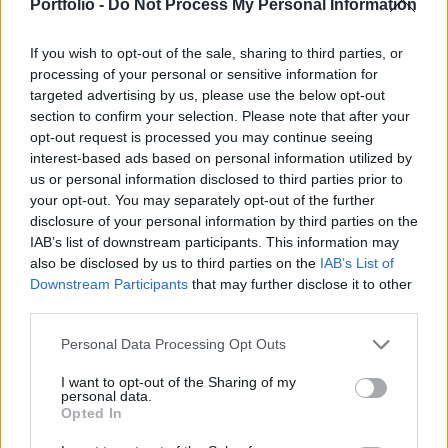
tervez saját részvényeket visszavenni a
Portfolio -
Do Not Process My Personal Information
részvényesektől.
If you wish to opt-out of the sale, sharing to third parties, or
Portfolio Investment Day 2026Október 21-én jön a Portfolio
processing of your personal or sensitive information for
Investment Day 2026, ahol a piac vezető szakértőivel
targeted advertising by us, please use the below opt-out
section to confirm your selection. Please note that after your
keressük a választ a befektetőket leginkább foglalkoztató
opt-out request is processed you may continue seeing
kérdésekre. Meddig tarthat az AI-rali, kik lehetnek a
interest-based ads based on personal information utilized by
következő évek nyertesei, mire számíthatunk a részvény-,
us or personal information disclosed to third parties prior to
kötvény-, nyersanyag- és kriptopiacokon, és hogyan
your opt-out. You may separately opt-out of the further
érdemes portfóliót építeni egy gyorsan változó...
disclosure of your personal information by third parties on the
IAB’s list of downstream participants. This information may
also be disclosed by us to third parties on the
IAB’s List of
KEDVES OLVASÓNK!
Downstream Participants
that may further disclose it to other
third parties.
A keresett cikk a portfolio.hu hírarchívumához
tartozik, melynek olvasása előfizetéses
Personal Data Processing Opt Outs
regisztrációhoz kötött.
I want to opt-out of the Sharing of my
personal data.
Az előfizetés a következőket tartalmazza:
Opted In
Portfolio.hu teljes cikkarchívum