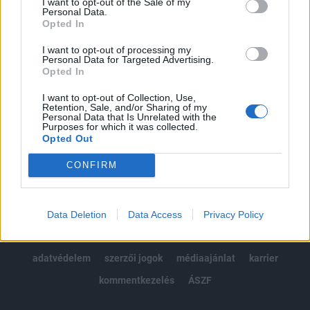
I want to opt-out of the Sale of my
Kötéslisták: BÉT elmúlt 2 év napon belüli
Personal Data.
kötéslistái
Opted In
I want to opt-out of processing my
Előfizetés
Personal Data for Targeted Advertising.
Opted In
I want to opt-out of Collection, Use,
MÁR ELŐFIZETŐNK VAGY?
BEJELENTKEZÉS
Retention, Sale, and/or Sharing of my
Personal Data that Is Unrelated with the
Purposes for which it was collected.
Opted Out
CONFIRM
© 2026 Portfolio
Data Deletion
Data Access
Privacy Policy
impresszum
jogi nyilatkozat
süti beállítások
adatvédelem
szerzői jogok
médiaajánlat
karrier
kommentkezelés
ÁSZF