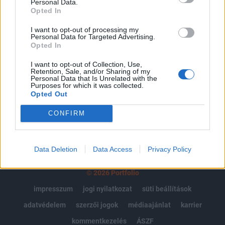
Personal Data.
Portfolio.hu teljes cikkarchívum
Opted In
Kötéslisták: BÉT elmúlt 2 év napon belüli
I want to opt-out of processing my
kötéslistái
Personal Data for Targeted Advertising.
Opted In
Előfizetés
I want to opt-out of Collection, Use,
Retention, Sale, and/or Sharing of my
Personal Data that Is Unrelated with the
Purposes for which it was collected.
MÁR ELŐFIZETŐNK VAGY?
BEJELENTKEZÉS
Opted Out
CONFIRM
Data Deletion
Data Access
Privacy Policy
© 2026 Portfolio
impresszum
jogi nyilatkozat
süti beállítások
adatvédelem
szerzői jogok
médiaajánlat
karrier
kommentkezelés
ÁSZF