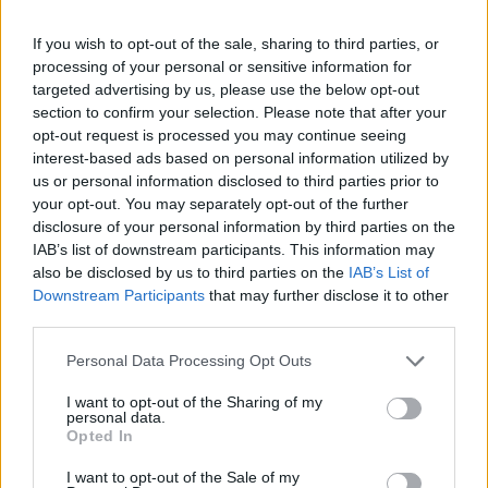
a volatilitás, nagyot emelkedett a 4iG, az Opus, az
Appeninn és a PannErgy, esett viszont a CIG
If you wish to opt-out of the sale, sharing to third parties, or
processing of your personal or sensitive information for
Pannónia és a Waberer's.
targeted advertising by us, please use the below opt-out
section to confirm your selection. Please note that after your
Portfolio Investment Day 2026Október 21-én jön a Portfolio
opt-out request is processed you may continue seeing
Investment Day 2026, ahol a piac vezető szakértőivel
interest-based ads based on personal information utilized by
keressük a választ a befektetőket leginkább foglalkoztató
us or personal information disclosed to third parties prior to
kérdésekre. Meddig tarthat az AI-rali, kik lehetnek a
your opt-out. You may separately opt-out of the further
következő évek nyertesei, mire számíthatunk a részvény-,
disclosure of your personal information by third parties on the
kötvény-, nyersanyag- és kriptopiacokon, és hogyan
IAB’s list of downstream participants. This information may
érdemes portfóliót építeni egy gyorsan változó...
also be disclosed by us to third parties on the
IAB’s List of
Downstream Participants
that may further disclose it to other
third parties.
KEDVES OLVASÓNK!
Personal Data Processing Opt Outs
A keresett cikk a portfolio.hu hírarchívumához
I want to opt-out of the Sharing of my
tartozik, melynek olvasása előfizetéses
personal data.
Opted In
regisztrációhoz kötött.
Az előfizetés a következőket tartalmazza:
I want to opt-out of the Sale of my