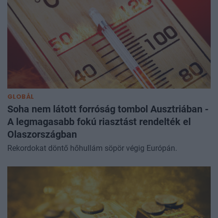
GLOBÁL
Soha nem látott forróság tombol Ausztriában -
A legmagasabb fokú riasztást rendelték el
Olaszországban
Rekordokat döntő hőhullám söpör végig Európán.