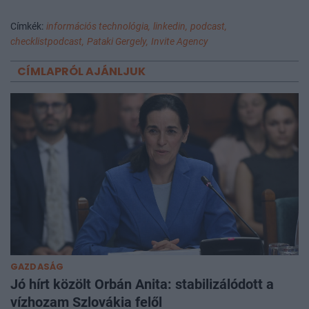
Címkék:
információs technológia,
linkedin,
podcast,
checklistpodcast,
Pataki Gergely,
Invite Agency
CÍMLAPRÓL AJÁNLJUK
GAZDASÁG
Jó hírt közölt Orbán Anita: stabilizálódott a
vízhozam Szlovákia felől