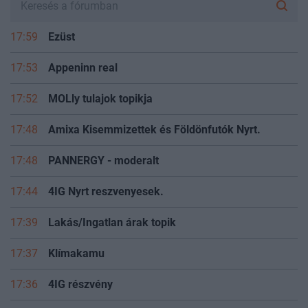
17:59
Ezüst
17:53
Appeninn real
17:52
MOLly tulajok topikja
17:48
Amixa Kisemmizettek és Földönfutók Nyrt.
17:48
PANNERGY - moderalt
17:44
4IG Nyrt reszvenyesek.
17:39
Lakás/Ingatlan árak topik
17:37
Klímakamu
17:36
4IG részvény