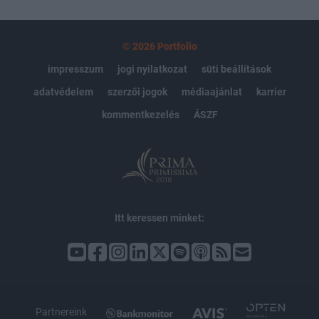
© 2026 Portfolio
impresszum
jogi nyilatkozat
süti beállítások
adatvédelem
szerzői jogok
médiaajánlat
karrier
kommentkezelés
ÁSZF
Itt keressen minket: