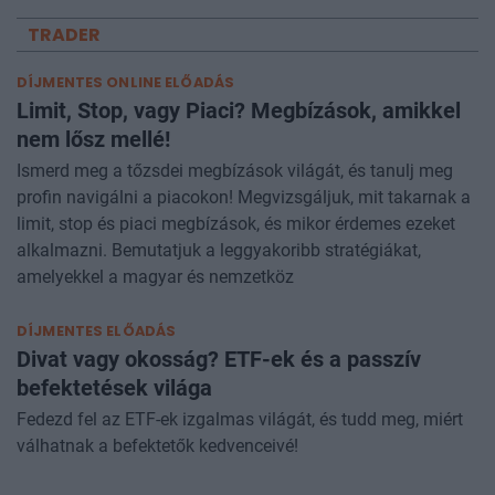
TRADER
DÍJMENTES ONLINE ELŐADÁS
Limit, Stop, vagy Piaci? Megbízások, amikkel
nem lősz mellé!
Ismerd meg a tőzsdei megbízások világát, és tanulj meg
profin navigálni a piacokon! Megvizsgáljuk, mit takarnak a
limit, stop és piaci megbízások, és mikor érdemes ezeket
alkalmazni. Bemutatjuk a leggyakoribb stratégiákat,
amelyekkel a magyar és nemzetköz
DÍJMENTES ELŐADÁS
Divat vagy okosság? ETF-ek és a passzív
befektetések világa
Fedezd fel az ETF-ek izgalmas világát, és tudd meg, miért
válhatnak a befektetők kedvenceivé!