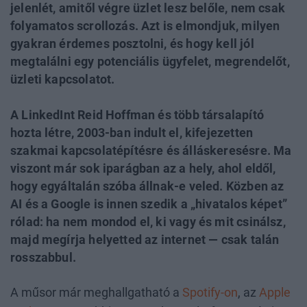
jelenlét, amitől végre üzlet lesz belőle, nem csak
folyamatos scrollozás. Azt is elmondjuk, milyen
gyakran érdemes posztolni, és hogy kell jól
megtalálni egy potenciális ügyfelet, megrendelőt,
üzleti kapcsolatot.
A LinkedInt Reid Hoffman és több társalapító
hozta létre, 2003-ban indult el, kifejezetten
szakmai kapcsolatépítésre és álláskeresésre. Ma
viszont már sok iparágban az a hely, ahol eldől,
hogy egyáltalán szóba állnak-e veled. Közben az
AI és a Google is innen szedik a „hivatalos képet”
rólad: ha nem mondod el, ki vagy és mit csinálsz,
majd megírja helyetted az internet — csak talán
rosszabbul.
A műsor már meghallgatható a
Spotify-on
, az
Apple