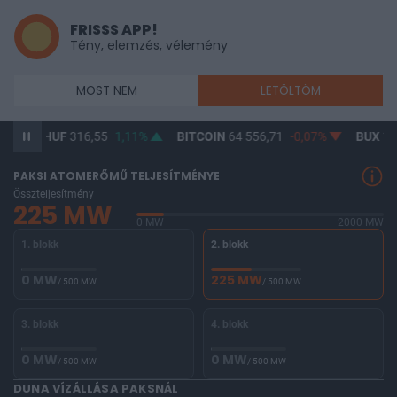
FRISSS APP!
Tény, elemzés, vélemény
MOST NEM
LETÖLTÖM
D/HUF
316,55
1,11%
BITCOIN
64 556,71
-0,07%
BUX
146 563
PAKSI ATOMERŐMŰ TELJESÍTMÉNYE
Összteljesítmény
225 MW
0 MW
2000 MW
1. blokk
2. blokk
0 MW
225 MW
/ 500 MW
/ 500 MW
3. blokk
4. blokk
0 MW
0 MW
/ 500 MW
/ 500 MW
DUNA VÍZÁLLÁSA PAKSNÁL