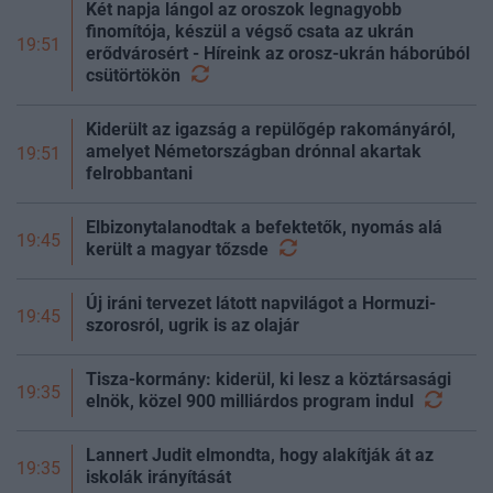
Két napja lángol az oroszok legnagyobb
finomítója, készül a végső csata az ukrán
19:51
erődvárosért - Híreink az orosz-ukrán háborúból
csütörtökön
Kiderült az igazság a repülőgép rakományáról,
amelyet Németországban drónnal akartak
19:51
felrobbantani
Elbizonytalanodtak a befektetők, nyomás alá
19:45
került a magyar
tőzsde
Új iráni tervezet látott napvilágot a Hormuzi-
19:45
szorosról, ugrik is az olajár
Tisza-kormány: kiderül, ki lesz a köztársasági
19:35
elnök, közel 900 milliárdos program
indul
Lannert Judit elmondta, hogy alakítják át az
19:35
iskolák irányítását