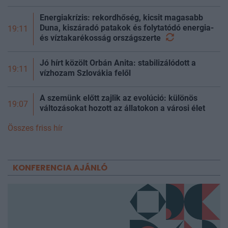
Energiakrízis: rekordhőség, kicsit magasabb
Duna, kiszáradó patakok és folytatódó energia-
19:11
és víztakarékosság
országszerte
Jó hírt közölt Orbán Anita: stabilizálódott a
19:11
vízhozam Szlovákia felől
A szemünk előtt zajlik az evolúció: különös
19:07
változásokat hozott az állatokon a városi élet
Összes friss hír
KONFERENCIA AJÁNLÓ