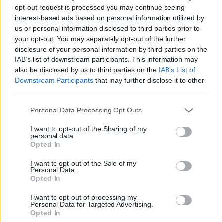
opt-out request is processed you may continue seeing
BANKMONITOR
interest-based ads based on personal information utilized by
us or personal information disclosed to third parties prior to
Hiányzik az önerő a lakásvásárláshoz? Így hozta be
your opt-out. You may separately opt-out of the further
egy győri pár hat hónap alatt a lemaradást
disclosure of your personal information by third parties on the
Sokan nem a lakáshitel törlesztőjénél akadnak el, hanem
IAB’s list of downstream participants. This information may
jóval előbb: az önerőnél. Hiába lenne vállalható a havi
also be disclosed by us to third parties on the
IAB’s List of
törlesztő, ha a vételár 10 vagy 20 százalékát előre össze
Downstream Participants
that may further disclose it to other
KASZA ELLIOTT-TAL
third parties.
kell rakni. Z
Clorox Company - elemzés
Personal Data Processing Opt Outs
Van néhány Clorox részvényem az osztalék portfóliómban,
I want to opt-out of the Sharing of my
mert 48 éves osztalékemelési múltja van, és 2025 végén
personal data.
úgy láttam, hogy jó áron meg tudom venni ezt a majdnem
Opted In
HOLDBLOG
dividend king-et. Azt
I want to opt-out of the Sale of my
Kevesebb alkoholt iszunk, mint a régió, a
Personal Data.
következmények terén viszont az élbolyban
Opted In
vagyunk
I want to opt-out of processing my
Lehet, hogy nem azok isznak a legtöbbet, akikről a
Personal Data for Targeted Advertising.
Opted In
statisztikák ezt állítják - és az sem biztos, hogy a kevesebb