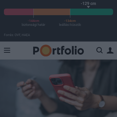
-129 cm
-144cm
-134cm
biztonsági határ
leállási küszöb
Forrás: OVF, HAEA
A Paksi Atomerőmű összteljesítménye 225 MW. A Duna vízállá