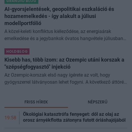
GRANDIO BLOG
még az állam finanszírozását is m
AI-gyorsjelentések, geopolitikai eszkaláció és
hozamemelkedés - így alakult a júliusi
modellportfólió
A közel-keleti konfliktus kiéleződése, az energiaárak
emelkedése és a jegybankok óvatos hangvétele júliusban
átírta a piaci képet. A hazai kötvények súlyát növeltük,
HOLDBLOG
miközben a jelentő
Kisebb has, több izom: az Ozempic utáni korszak a
"szépségfogyasztó" injekció
Az Ozempic-korszak első nagy ígérete az volt, hogy
gyógyszerrel látványosan lehet fogyni. A következő áttörés
az lehet, hogy azt is szabályozhatjuk, miből fogyunk.
Kísérleti géncsendesítő
FRISS HÍREK
NÉPSZERŰ
Ökológiai katasztrófa fenyeget: dől az olaj az
19:58
orosz árnyékflotta zátonyra futott óriáshajójából