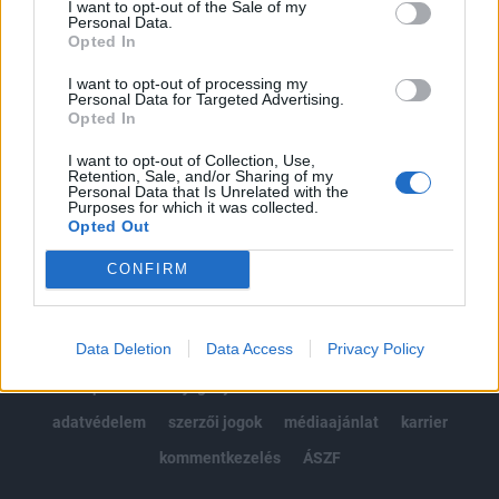
I want to opt-out of the Sale of my
Kötéslisták: BÉT elmúlt 2 év napon belüli
Personal Data.
kötéslistái
Opted In
I want to opt-out of processing my
Előfizetés
Personal Data for Targeted Advertising.
Opted In
I want to opt-out of Collection, Use,
MÁR ELŐFIZETŐNK VAGY?
BEJELENTKEZÉS
Retention, Sale, and/or Sharing of my
Personal Data that Is Unrelated with the
Purposes for which it was collected.
Opted Out
CONFIRM
Data Deletion
Data Access
Privacy Policy
© 2026 Portfolio
impresszum
jogi nyilatkozat
süti beállítások
adatvédelem
szerzői jogok
médiaajánlat
karrier
kommentkezelés
ÁSZF