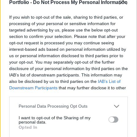
általános tudást mérő teszteken a nyílt forráskódú
Portfolio -
Do Not Process My Personal Information
modellek között az élre került.
If you wish to opt-out of the sale, sharing to third parties, or
Deep Tech 2026Kutatás, ipar, tőke: hol születnek a
processing of your personal or sensitive information for
targeted advertising by us, please use the below opt-out
következő évtized nagy üzleti lehetőségei? November 18-án
section to confirm your selection. Please note that after your
érkezik a Portfolio első deep tech konferenciája,
opt-out request is processed you may continue seeing
regisztráció és részletek itt!Információ és jelentkezésA
interest-based ads based on personal information utilized by
DeepSeek közlése szerint a V4 Pro változata minden nyílt
us or personal information disclosed to third parties prior to
forráskódú modellt felülmúl az általános tudást felmérő
your opt-out. You may separately opt-out of the further
teszteken. Jelenleg csupán a Google...
disclosure of your personal information by third parties on the
IAB’s list of downstream participants. This information may
also be disclosed by us to third parties on the
IAB’s List of
KEDVES OLVASÓNK!
Downstream Participants
that may further disclose it to other
third parties.
A keresett cikk a portfolio.hu hírarchívumához
tartozik, melynek olvasása előfizetéses
Personal Data Processing Opt Outs
regisztrációhoz kötött.
I want to opt-out of the Sharing of my
personal data.
Az előfizetés a következőket tartalmazza:
Opted In
Portfolio.hu teljes cikkarchívum